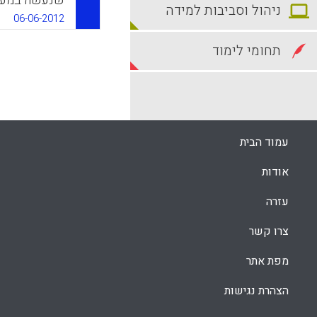
שנעשה במעבר
ניהול וסביבות למידה
הלמידה ואת 
06-06-2012
שימשה לא רק
להבניה של יד
תחומי לימוד
להנחות ולהוב
בעתיד ( דבורה
k
App
עמוד הבית
אודות
עזרה
צרו קשר
מפת אתר
הצהרת נגישות