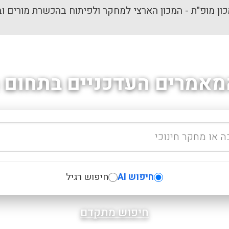
ון מופ"ת - המכון הארצי למחקר ולפיתוח בהכשרת מורים וב
מאמרים העדכניים בתחום ה
חיפוש AI
חיפוש רגיל
חיפוש מתקדם