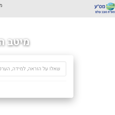
מכ
מיטב ה