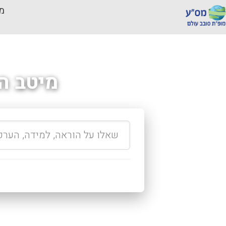
מכ
מיטב ה