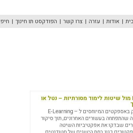
ית
אודות
עזרה
צרו קשר
הפודקסט תו חינוך
חיפוש
E-Learning מול שיטות לימוד מסורתיות – נטל או
ך
מאמר זה עסק באספקטים המיוחסים ל – E-Learning
 שהתפתחה בעשורים האחרונים, תוך סיקור
ים שבדקו את אפקטיביות השיטה
קטורים כגון: רמת הישגים של סטודנטים