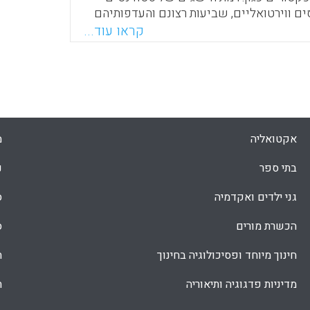
ם ווירטואליים, שביעות רצונם והעדפותיהם
רסים מסורתיים. התפתחותם של כלים
קראו עוד...
תחום החינוך, שמטרתה העיקרית היא לייעל את
דה, להפכם לאפקטיביים יותר ולשפר הישגי
דנטים באופן משביע רצון, נבחנה ונחקרה
של מחקרים בשנים האחרונות (תמי גרומן)
Faceboo
Email
Whats
X
אקטואליה
מ
בתי ספר
נ
גני ילדים ואקדמיה
ס
הכשרת מורים
ס
חינוך מיוחד ופסיכולוגיה בחינוך
ת
מדיניות פדגוגיה ותיאוריה
ת