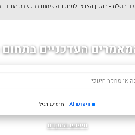
ון מופ"ת - המכון הארצי למחקר ולפיתוח בהכשרת מורים וב
מאמרים העדכניים בתחום ה
חיפוש AI
חיפוש רגיל
חיפוש מתקדם