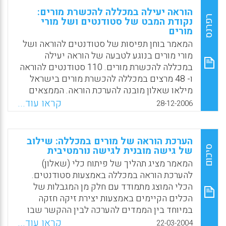
הוראה יעילה במכללה להכשרת מורים:
רפרנס
נקודת המבט של סטודנטים ושל מורי
מורים
המאמר בוחן תפיסות של סטודנטים להוראה ושל
מורי מורים בנוגע לטבעה של הוראה יעילה
במכללה להכשרת מורים. 110 סטודנטים להוראה
ו- 48 מרצים במכללה להכשרת מורים בישראל
מילאו שאלון מובנה להערכת הוראה. הממצאים
העידו על שלושה היבטים של הוראה יעילה,
קראו עוד...
28-12-2006
המשותפים לסטודנטים ולמורי המורים: (א) הוראה
יעילה כוללת ממד בין -אישי וממד דידקטי. (ב)
הממד הבין-אישי אחיד יותר באופיו מהממד
הערכת הוראה של מורים במכללה: שילוב
הדידקטי. (ג) המאפיינים שנתפסו כחשובים
סיכום
של גישה מובנית לגישה נורמטיבית
ביותר להוראה יעילה הם בקיאות בתחום הדעת,
המאמר מציג תהליך של פיתוח כלי (שאלון)
בהירות הניסוח, קידום החשיבה וקידום העניין
להערכת הוראה במכללה באמצעות סטודנטים.
(יצחק גילת, שרי בר-און, אשר גניס, גד אורית, אתי
הכלי המוצג מתמודד עם חלק מן המגבלות של
בכר)
הכלים הקיימים באמצעות יצירת זיקה חזקה
במיוחד בין הממדים להערכה לבין ההקשר שבו
Facebook
Email
WhatsApp
X
היא מתבטאת, דהיינו מכללה להכשרת מורים.
קראו עוד...
22-03-2004