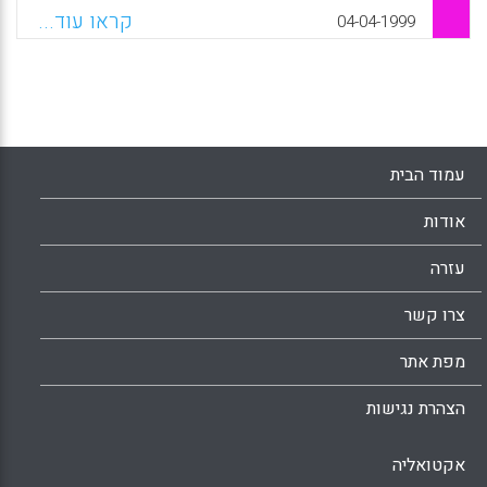
על פי גישת האינטליגנציות המרובות. (שרי בראון)
קראו עוד...
04-04-1999
Facebook
Email
WhatsApp
X
עמוד הבית
אודות
עזרה
צרו קשר
מפת אתר
הצהרת נגישות
אקטואליה