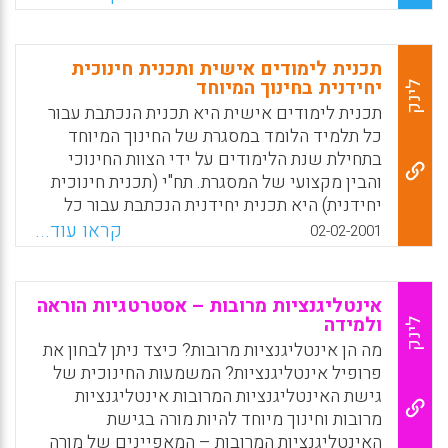
פיתוח הגרסה הראשונה של הכלי התבסס על מגוון
מקורות הלקוחים מהזירה הפדגוגית במכללה, כמו
תצפיות במורים הנחשבים מוצלחים, ראיונות עם
תכנית לימודים אישית ותכנית חינוכית
מורים ועם בעלי תפקידים פדגוגיים, תיעוד
יחידנית בחינוך המיוחד
לינק
אירועים הלקוחים מהתנסויות של סטודנטים ושל
תכנית לימודים אישית היא תכנית הנכתבת עבור
מורים וחומר תאורטי. (יצחק גילת, שרי בראון, גניס
כל תלמיד הלומד במסגרת של החינוך המיוחד
אשר)
בתחילת שנת הלימודים על ידי הצוות החינוכי
והבין מקצועי של המסגרת. תח"י (תכנית חינוכית
Facebook
Email
WhatsApp
X
יחידנית) היא תכנית יחידנית הנכתבת עבור כל
תלמיד המקבל תמיכה מסל שילוב והלומד
קראו עוד...
02-02-2001
במסגרת כיתה רגילה. (שרי בראון)
Facebook
Email
WhatsApp
X
אינטליגנציות מרובות – אסטרטגיות הוראה
ולמידה
לינק
מה הן אינטליגנציות מרובות? כיצד ניתן לבחון את
פרופיל אינטליגנציות? המשמעות החינוכית של
גישת האינטליגנציות המרובות אינטליגנציות
מרובות וחינוך מיוחד להיות מורה בגישת
האינטליגנציות המרובות – המאפיינים של מורה