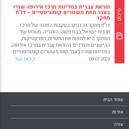
הוראת עברית במדינות מרכז אירופה שהיו
סיכום
בעבר תחת משטרים קומוניסטיים – דו"ח
מחקר
דו"ח מחקר זה נכתב בעקבות הזמנה של מרכז
תרבות ישראל בבודפשט, הונגריה. מטרתו של
המחקר היא למפות את המטרות, הפרקטיקות,
ההישגים והצרכים בהוראת עברית במרכז אירופה,
במדינות שהיו בעבר תחת משטרים קומוניסטיים.
זאת על מנת שאפשר יהיה להגיש למורים
קראו עוד...
09-07-2023
מלמדים עברית במדינות הללו סיוע שמותאם
לצרכיהם
Facebook
Email
WhatsApp
X
עמוד הבית
אודות
עזרה