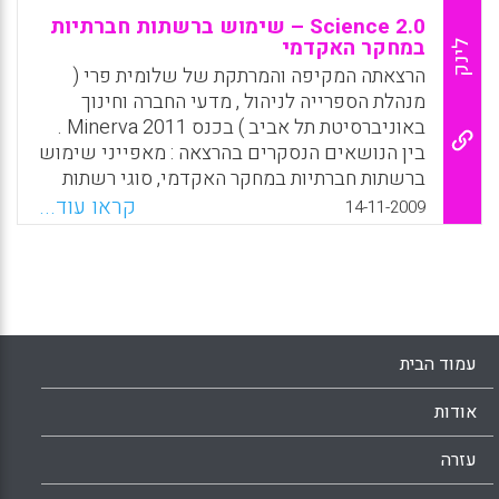
Science 2.0 – שימוש ברשתות חברתיות
במחקר האקדמי
לינק
הרצאתה המקיפה והמרתקת של שלומית פרי (
מנהלת הספרייה לניהול , מדעי החברה וחינוך
באוניברסיטת תל אביב ) בכנס Minerva 2011 .
בין הנושאים הנסקרים בהרצאה : מאפייני שימוש
ברשתות חברתיות במחקר האקדמי, סוגי רשתות
חברתיות מדעיות, שיתוף מחקרי ורשתות חברתיות
קראו עוד...
14-11-2009
שיתופיות בתחומי המדע , מאפייני שיתוף
בממצאי מחקר ופעילות רשתות חברתיות. בהרצאה
נסקרת גם Medhodspace -רשת חברתית בנושא
שיטות מחקר שמטרתה לאפשר במה לקהילת
החוקרים בכל הקשור לשיטות מחקר ( שלומית
פרי).
עמוד הבית
Facebook
Email
WhatsApp
X
אודות
עזרה