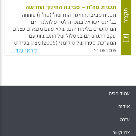
תכנית סח"ח – סביבת החינוך החדשה
תקציר
תכנית סביבת החינוך החדשה" (סח"ח) פותחה
בג'וינט-ישראל במטרה לסייע לתלמידים
המתקשים בלימודיהם, שלא פעם מוצאים עצמם
עקב התנהגותם במסלול של התנגשות עם
המערכת. ספרו של סולימני (2006) מציג בפירוט
את התפיסות האידיאולוגיות, הנחות היסוד ומטרות
קראו עוד...
21-05-2006
התכנית; ספרם של פיורקו וכ"ץ (2005) מציג את
התרשמותם בהתבסס על עשר פגישות עם בעלי
תפקיד שונים שהיו מעורבים בתוכנית. בשני
הספרים תיאור של מקרי מבחן ותיאור של תהליך
ההנחיה וההכשרה בתכנית.
עמוד הבית
Facebook
Email
WhatsApp
X
אודות
עזרה
צרו קשר