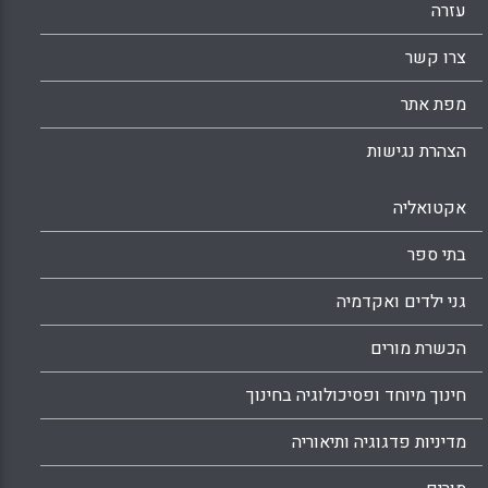
מחקר-פעולה שיתופי מקנה הזדמנות מובנית
עזרה
לתהליך של התפתחות מיקצועית, אך מידת
צרו קשר
השפעתה תלויה במעורבותו ובאישיותו של
המשתתף (רויטל היימן).
מפת אתר
Facebook
Email
WhatsApp
X
הצהרת נגישות
אקטואליה
בתי ספר
גני ילדים ואקדמיה
הכשרת מורים
חינוך מיוחד ופסיכולוגיה בחינוך
מדיניות פדגוגיה ותיאוריה