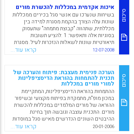
איכות אקדמית במכללות להכשרת מורים
סיכום
בשיחות שנערכו עם אנשי סגל בכירים ממכללות
שונות עלה הצורך בהקמת מסגרת למידה בין
מכללתית, שתהווה "קבוצת מתמחה" שתעסוק
בסוגיות אלה ותאפשר: 1 .להציע תשובות
תיאורטיות שונות לשאלות הנזכרות לעיל. מסגרת
זו תרכז את הידוע כיום במחקר לגביהן ותנסה
קראו עוד...
12-07-2008
לפתח ידע חדש, שיסייע למערכת לקיים את
תהליכי הערכת האיכות. 2. להכשיר סגל בכיר
מהמכללות שיעסוק בנושא הערכת האיכות . סגל
הערכה פנימית מעצבת: פיתוח והערכה של
זה יהיה אמון על תהליכי ההערכה העצמית ויוכל
סיכום
תכנית להתמחות בהוראת הדיסציפלינות
למורי מורים במכללות
לנווט את התהליכים האלה במכללות. הכוונה היא
לפתח תכנית ייחודית המכוונת לבעלי תפקידים
ההתמחות בהוראת הדיסציפלינות, המתקיימת
מרכזיים במכללות או לאנשי סגל שאמורים לנווט
במכון מופ"ת, מתמקדת בפיתוח מקצועי ובשיפור
את תהליך הערכת האיכות במוסדותיהם. התכנית
ההוראה של מורים המלמדים במכללות להכשרת
בתחום הערכת האיכות במכללות להכשרת מורים
מורים. התכנית עוצבה וגובשה תוך בחינת
תחל לפעול במהלך שנת הלימודים תשס"ט.
ההיבטים השונים הנדרשים מאיש סגל במוסדות
התכנית מיועדת לבעלי תפקידים מרכזיים
להכשרת מורים על מנת להיחשב מומחה בתחומו.
קראו עוד...
20-01-2006
במכללות, או לכאלה העתידים לקחת חלק בתהליך
בעיצוב התוכנית הובאו בחשבון הביקורת וההערכה