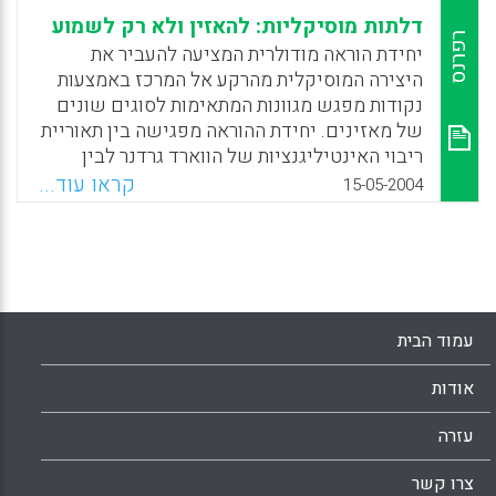
דלתות מוסיקליות: להאזין ולא רק לשמוע
רפרנס
יחידת הוראה מודולרית המציעה להעביר את
היצירה המוסיקלית מהרקע אל המרכז באמצעות
נקודות מפגש מגוונות המתאימות לסוגים שונים
של מאזינים. יחידת ההוראה מפגישה בין תאוריית
ריבוי האינטיליגנציות של הווארד גרדנר לבין
עקרונות הניתוח המוסיקליים כפי שנוסחו על ידי
קראו עוד...
15-05-2004
ז'אן לה רו. הספר מגיש רפורטואר של 24 יצירות
המופיעות גם בתקליטור המצורף לו ושלושה
מאמרים: חשיבותה של עבודת הגננת במפגש
שבין הילד לבין המוסיקה והאמנות; המאמר השני
מתאר את ה"דלתות" של גארדנר; והשלישי מדבר
על חשיבותה של ההאזנה למוסיקה. (נתן שחר,
עמוד הבית
קלאודיה גלושנקוף, עדי סולקין)
אודות
Facebook
Email
WhatsApp
X
עזרה
צרו קשר