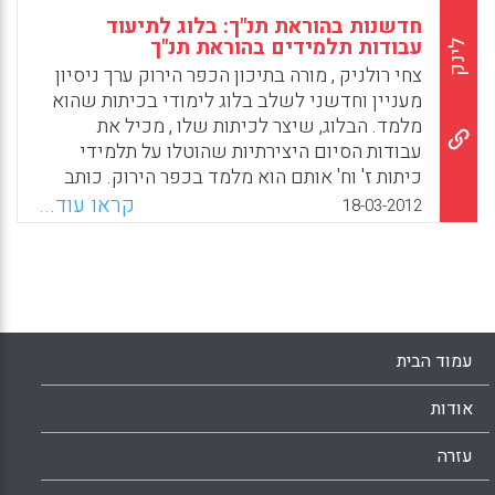
חדשנות בהוראת תנ"ך: בלוג לתיעוד
עבודות תלמידים בהוראת תנ"ך
לינק
צחי רולניק , מורה בתיכון הכפר הירוק ערך ניסיון
מעניין וחדשני לשלב בלוג לימודי בכיתות שהוא
מלמד. הבלוג, שיצר לכיתות שלו , מכיל את
עבודות הסיום היצירתיות שהוטלו על תלמידי
כיתות ז' וח' אותם הוא מלמד בכפר הירוק. כותב
צחי רולניק בבלוג, "בסוף השנה רציתי לנסות
קראו עוד...
18-03-2012
משהו מעט אחר. בקשתי מתלמידי לסקור את כל
החומר שלמדו ולבחור נושא שדיבר אל ליבם
במיוחד. התלמידים התבקשו לבחור או ליצור
בעצמם – יצירת אמנות, קומיקס, קטע מוסיקה,
קטע שירה ולנתח אותו אל מול הכתוב התנ"כי ואל
מול מחשבותיהם ורגשותיהם . הבלוג הזה הוקם
עמוד הבית
במטרה לתת ביטוי לעבודות המרשימות שנוצרו
והוגשו. אז קבלו אותם את תלמידי מכיתות ז' וח'
אודות
עם עבודות שלבטח ישאירו עליכם רושם כפי
שהשאירו עלי ".
עזרה