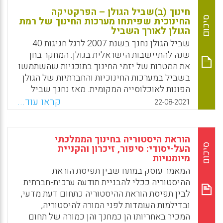
חינוך (ב)שביל הגולן – הפרקטיקה
סיכום
החינוכית שפיתחו מערכות החינוך של רמת
הגולן לאורך השביל
שביל הגולן נחנך בשנת 2007 לרגל חגיגות 40
שנה להתיישבות הישראלית בגולן. המחקר בחן
את המטרות של יזמי החינוך בתוכניות שהשתמשו
בשביל במערכות החינוכיות והחברתיות של הגולן
הפונות לאוכלוסייה המקומית. מאז נחנך שביל
הגולן, הוא תפס מקום משמעותי מאוד במערכת
קראו עוד...
22-08-2021
החינוך האזורית. תוכניות הלימוד בשביל עשו
שימוש במיתוג הסימבולי שלו כציר מחבר אזורית,
במטרה לייצר זהות אזורית המדגישה את ייחודיות
הוראת היסטוריה בחינוך הממלכתי
הגולן כאזור חשוב למגורים בהקשר היהודי־לאומי
סיכום
העל-יסודי: סיפור, זיכרון והקניית
מיומנויות
וכאזור טוב למגורים בהקשר האקולוגי־חברתי
והביטחוני.
המאמר עוסק במתח שבין תפיסת הוראת
ההיסטוריה ככלי להבניית תודעה ערכית-חברתית
Facebook
Email
WhatsApp
X
לבין תפיסת הוראת ההיסטוריה כתחום דעת מדעי,
ובדילמות העומדות לפני המורה להיסטוריה,
המכיר באחריותו הן כמחנך והן כמורה של תחום