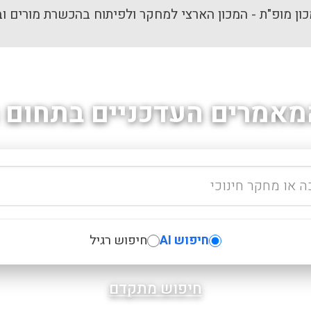
ון מופ"ת - המכון הארצי למחקר ולפיתוח בהכשרת מורים וב
מאמרים העדכניים בתחום ה
חיפוש AI
חיפוש רגיל
חיפוש מתקדם