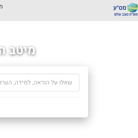
מכ
מיטב ה