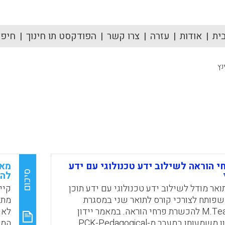
ית
אודות
עזרה
צרו קשר
הפודקסט תו חינוך
חיפוש
נץ
 הוראה לשילוב ידע טכנולוגי עם ידע
סיכום
לה
אר מודל לשילוב ידע טכנולוגי עם ידע תוכן
קיי
 שפותח לצורכי קורס לתואר שני במסגרת
מתא
לימודי ה-M.Teach להכשרת פרחי הוראה. במאמר יידון
לאפ
מודל זה ותידון משמעותו במעבר מ-PCK-Pedagogical