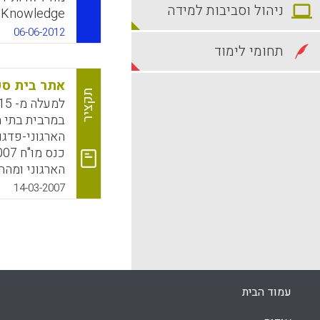
ניהול וסביבות למידה
06-06-2012
תחומי לימוד
בדרכי ההוראה
טכנולוגי ובשי
אתר בית ספ
וידע טכנולוגי
תקציר
במרבית בתי 
k
App
הארגוני-פדגו
הארגוני ומהה
בית ספר ולאפ
14-03-2007
המודרנית, וה
האתר המוצע י
הרחב, ובמרחב
ולתלמידים. כ
אותם ניתן יה
אתר רצוי, ה
עמוד הבית
את פעילות בי
השונים (אברו