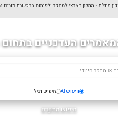
ון מופ"ת - המכון הארצי למחקר ולפיתוח בהכשרת מורים וב
מאמרים העדכניים בתחום ה
חיפוש AI
חיפוש רגיל
חיפוש מתקדם