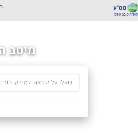
מכ
מיטב ה