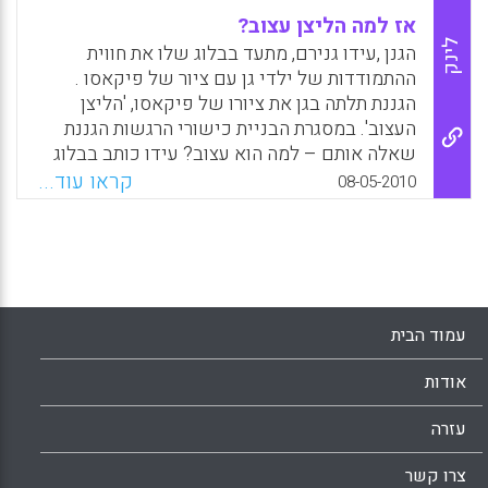
אז למה הליצן עצוב?
לינק
הגנן ,עידו גנירם, מתעד בבלוג שלו את חווית
ההתמודדות של ילדי גן עם ציור של פיקאסו .
הגננת תלתה בגן את ציורו של פיקאסו, 'הליצן
העצוב'. במסגרת הבניית כישורי הרגשות הגננת
שאלה אותם – למה הוא עצוב? עידו כותב בבלוג
שלו : "מדהימה אותי יכולת ההזדהות שלהם.
קראו עוד...
08-05-2010
כלומר, במובן מסויים זה נראה כאילו הם חושבים
רק על עצמם – מה שלהם קשה, יהיה קשה
לכולם. אבל האמת נראית לי הפוכה לגמרי: הם
כואבים באמת את כאבו של הילד!"
Facebook
Email
WhatsApp
X
עמוד הבית
אודות
עזרה
צרו קשר