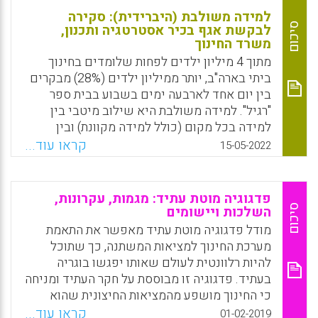
למידה משולבת (היברידית): סקירה
סיכום
לבקשת אגף בכיר אסטרטגיה ותכנון,
משרד החינוך
מתוך 4 מיליון ילדים לפחות שלומדים בחינוך
ביתי בארה"ב, יותר ממיליון ילדים (28%) מבקרים
בין יום אחד לארבעה ימים בשבוע בבית ספר
"רגיל". למידה משולבת היא שילוב מיטבי בין
למידה בכל מקום (כולל למידה מקוונת) ובין
למידה פנים מול פנים בכיתה. שילוב זה מאפשר
קראו עוד...
15-05-2022
למידה עצמאית ומותאמת אישית בהיבטי זמן,
מקום, אופן, ונתיב הלמידה ותומך בפעלנות
(agency) הלומד.
פדגוגיה מוטת עתיד: מגמות, עקרונות,
סיכום
השלכות ויישומים
Facebook
Email
WhatsApp
X
מודל פדגוגיה מוטת עתיד מאפשר את התאמת
מערכת החינוך למציאות המשתנה, כך שתוכל
להיות רלוונטית לעולם שאותו יפגשו בוגריה
בעתיד. פדגוגיה זו מבוססת על חקר העתיד ומניחה
כי החינוך מושפע מהמציאות החיצונית שהוא
פועל בה וכי עליו להכין את התלמידים לקראתה.
קראו עוד...
01-02-2019