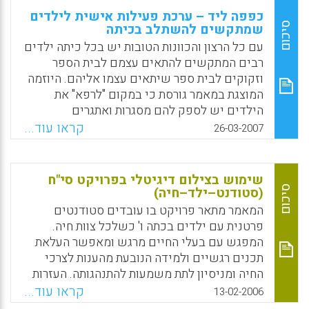
כפפה ליד – ערכת פעילות אישית לילדים
סיכום
שמתקשים להשתלב בכיתה
עם כל הרצון והכוונות הטובות יש בכל כיתה ילדים
רבים המתקשים להתאים עצמם לבית הספר
וזקוקים לבית ספר שיתאים עצמו אליהם. היוזמה
המוצגת במאמר גורסת כי במקום "לרפא" את
הילדים יש לספק להם מסגרות ואתגרים
שבאמצעותם הילדים ה"בעייתיים", יזכו לחוויות
קראו עוד...
26-03-2007
למידה חיוביות ומרגשות, לתחושת הצלחה
ומסוגלות, ויביאו הישגיהם בפני חבריהם כדי
שאף יזכו בהערכתם של אחרים וכך יפיקו את
שימוש בצילום דיגיטלי בפרויקט סי"ח
המרב מלימודיהם. "כפפה ליד" היא ערכה או
סיכום
(סטודנט–ילד–חיה)
קבוצת פעילויות אישית, אשר המחנכים והמורים
המאמר מתאר פרויקט בו עובדים סטודנטים
תכננו והכירו במיוחד בעבור ילד מסוים או ילדה
פרטנית עם ילדים בכתה ו' כשלכל צוות חיה.
מסוימת שהתקשו להשתלב ברוב פעילויות הכיתה
המפגש עם בעלי החיים מרגש ומאפשר העלאת
וליהנות מהן. (עדה סוידובסקי)
תכנים רגשיים ולמידה הנובעת מהענות לצרכי
החיה ומניסיון לתת משמעות להתנהגותה. העזרות
Facebook
Email
WhatsApp
X
בצילום מאפשרת תיעוד שבעזרתו ניתן לחזק
קראו עוד...
13-02-2006
חוויות של הצלחה, לשחזר התפתחות, למקד