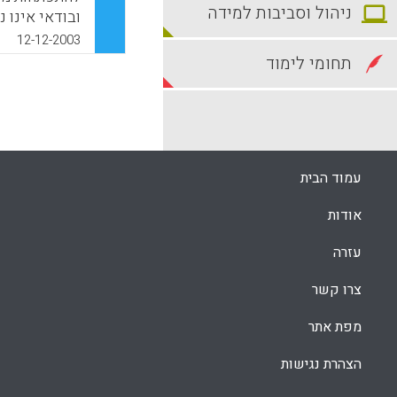
ניהול וסביבות למידה
ובודאי אינו 
12-12-2003
על מאפייני ג
תחומי לימוד
ומאידך, על י
לוי, אירינה וי
k
App
עמוד הבית
אודות
עזרה
צרו קשר
מפת אתר
הצהרת נגישות