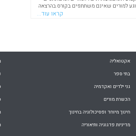
נוגע למורים שאינם משתתפים בקורס.בהרצאה
שהוצגה בכנס מו"ח 2003, הוצג מודל הפעלה הנשען מחד,
קראו עוד...
ישות עדכניות להתפתחות מקצועית של מורים
תרונות המדיה המתוקשבת. (אסתר בגנו, סמדר
סמן)
Faceboo
Email
Whats
X
אקטואליה
מ
בתי ספר
נ
גני ילדים ואקדמיה
ס
הכשרת מורים
ס
חינוך מיוחד ופסיכולוגיה בחינוך
ת
מדיניות פדגוגיה ותיאוריה
ת