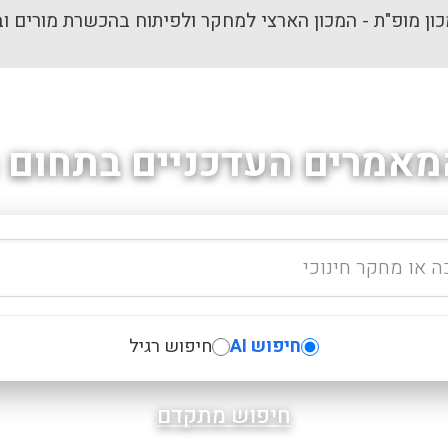
ון מופ"ת - המכון הארצי למחקר ולפיתוח בהכשרת מורים וב
מאמרים העדכניים בתחום ה
חיפוש AI
חיפוש רגיל
חיפוש מתקדם