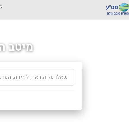
מכ
מיטב ה