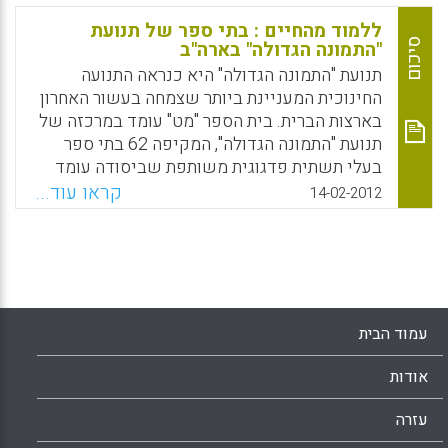
הלימודים התקין בבית הספר ומסכל את המאמץ
ללמוד מהחיים : בתי ספר של תנועת
החינוכי שלהם ( נתן אונדהיימר) .
סיכום
"התמונה הגדולה" בארה"ב
תנועת "התמונה הגדולה" היא כנראה התנועה
Facebook
Email
WhatsApp
X
החינוכית המעניינת ביותר שצמחה בעשור האחרון
בארצות הברית. בית הספר "מט" עומד במרכזה של
תנועת "התמונה הגדולה", המקיפה 62 בתי ספר
בעלי תשתית פדגוגית משותפת שביסודה עומד
העניין האישי של כל תלמיד. אנשי "התמונה
קראו עוד...
14-02-2012
הגדולה" מאמינים שאם מגלים את העניין האישי
של כל תלמיד, אפשר ללמד דרכו כל נושא. בלי
עניין אישי,. מציאת העניין המיוחד לכל תלמיד
הוא העיקרון הראשון, והוא מתחיל ביחס האישי.
בתי הספר של תנועת "התמונה הגדולה" קטנים,
וכך גם הכיתות ( נתן אודנהיימר, יורם הרפז) .
עמוד הבית
Facebook
Email
WhatsApp
X
אודות
עזרה