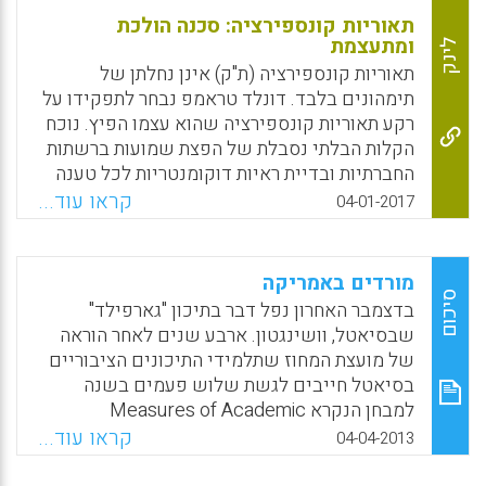
תאוריות קונספירציה: סכנה הולכת
ומתעצמת
לינק
תאוריות קונספירציה (ת"ק) אינן נחלתן של
תימהונים בלבד. דונלד טראמפ נבחר לתפקידו על
רקע תאוריות קונספירציה שהוא עצמו הפיץ. נוכח
הקלות הבלתי נסבלת של הפצת שמועות ברשתות
החברתיות ובדיית ראיות דוקומנטריות לכל טענה
— האם עלינו להיאבק בתופעה זו כמו
קראו עוד...
04-01-2017
שעושהמערכת החינוך בצרפת? (נתן אודנהיימר).
Facebook
Email
WhatsApp
X
מורדים באמריקה
סיכום
בדצמבר האחרון נפל דבר בתיכון "גארפילד"
שבסיאטל, וושינגטון. ארבע שנים לאחר הוראה
של מועצת המחוז שתלמידי התיכונים הציבוריים
בסיאטל חייבים לגשת שלוש פעמים בשנה
למבחן הנקרא Measures of Academic
Progress, ובקיצור MAP, הבוחן את התקדמותם
קראו עוד...
04-04-2013
בקריאה, אלגברה וגאומטריה, המורים מסרבים
לשתף פעולה. לדעתם, MAP משבש את מהלך