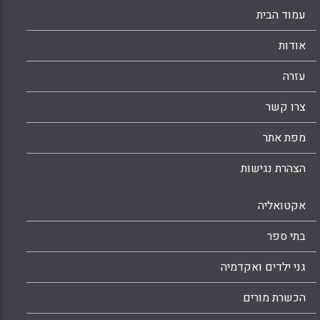
הלימודים לבין מגמות בחברה ובתרבות והשינויים
עמוד הבית
בזהות הקולקטיבית של ישראל. (יהושוע מטיאש,
נעמה צבר בן-יהושע)
אודות
Facebook
Email
WhatsApp
X
עזרה
צרו קשר
מפת אתר
הצהרת נגישות
אקטואליה
בתי ספר
גני ילדים ואקדמיה
הכשרת מורים