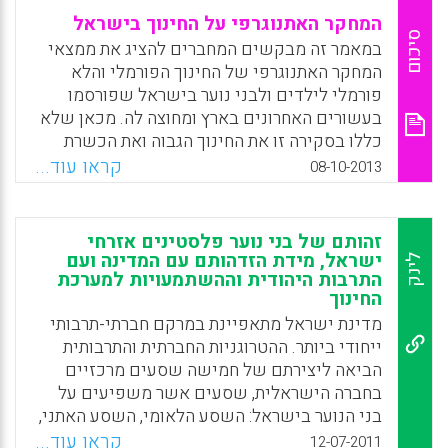
המחקר האתנוגרפי על החינוך בישראל
סיכום
במאמר זה מבקשים המחברים להציג את ממצאי
המחקר האתנוגרפי של החינוך הפורמלי והלא
פורמלי לילדים ולבני נוער בישראל שפורסמו
בעשורים האחרונים בארץ ומחוצה לה. מכאן שלא
כללו בסקירה זו את החינוך הגבוה ואת הכשרת
המורים, שאמנם נעשו עליהם לא מעט עבודות
קראו עוד...
08-10-2013
מחקר איכותניות שונות, אך רק מעט אתנוגרפיות (
שמחה שלסקי, ברכה אלפרט, נעמה צבר-בן
יהושע).
זהותם של בני נוער פלסטינים אזרחי
ישראל, מידת הזדהותם עם המדינה ועם
לינק
Facebook
Email
WhatsApp
X
התרבות היהודית וההשתמעויות למערכת
החינוך
מדינת ישראל מתאפיינת במרקם חברתי-תרבותי
ייחודי ביותר. ההטרוגניות החברתית והתרבותית
הביאה ליצירתם של חמישה שסעים מרכזיים
בחברה הישראלית, שסעים אשר משפיעים על
בני הנוער בישראל: השסע הלאומי, השסע האתני,
השסע הדתי, השסע המעמדי והשסע הפוליטי.
קראו עוד...
12-07-2011