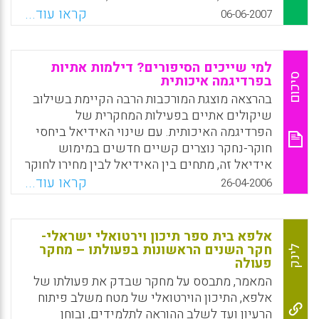
מול טובת הכלל בכיתה; זכות התלמיד לפרטיות;
קראו עוד...
06-06-2007
מפגש בין השקפות עולם שונות; יחסי צוות
חינוכי-הורים; יחסי מורים עמיתים. בכל אחד
מהשערים הקוראים מעמידים עצמם לנוכח ניסיון
למי שייכים הסיפורים? דילמות אתיות
הזולת ושואלים במה הדברים נוגעים לו
סיכום
בפרדיגמה איכותית
ולבתי-הספר שלהם בעוד הדילמות נבחנות
בהרצאה מוצגת המורכבות הרבה הקיימת בשילוב
בביקורתיות ונקשרות אל מושגים עיוניים. (נעמה
שיקולים אתיים בפעילות המחקרית של
צבר בן- יהושע, לירון דושניק, גדי ביאליק)
הפרדיגמה האיכותית. עם שינוי האידיאל ביחסי
חוקר-נחקר נוצרים קשיים חדשים במימוש
Facebook
Email
WhatsApp
X
אידיאל זה, מתחים בין האידיאל לבין מחירו לחוקר
ולעולם המחקר וסכנות חדשות עבור
קראו עוד...
26-04-2006
הנחקרים.נשאלת השאלה – למי הבעלות על נתוני
המחקר? בידי מי הסמכות לפרשם? בעוד
שאפשר להתרשם כי שמירה על אוטונומיית
אלפא בית ספר תיכון וירטואלי ישראלי-
המשתתף ומניעת נזק כמו גם חתירה לשמירה על
חקר השנים הראשונות בפעולתו – מחקר
לינק
פעולה
כבודו ועל הדדיות הולכים ומשתרשים במערכת
היחסים האידיאלית לחוקר-נחקר בעבודת השדה
המאמר, מתבסס על מחקר שבדק את פעולתו של
ואיסוף הנתונים, הרי שאי הבהירות מאפיינת את
אלפא, התיכון הוירטואלי של מטח משלב פיתוח
תקפות איכויות אלה לשלבים המאוחרים יותר של
הרעיון ועד לשלב ההוראה לתלמידים, ובוחן