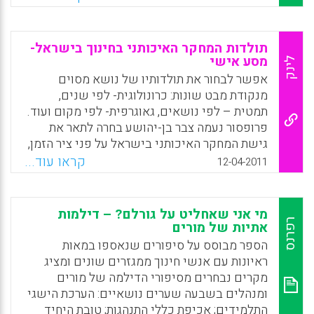
מבין כל אלו, שסע הלאומי הוא השסע המרכזי
בחברה הישראלית. שסע זה מעצב את מערכת
היחסים בין האוכלוסייה הערבית לבין האוכלוסייה
תולדות המחקר האיכותני בחינוך בישראל-
היהודית בישראל. מאמר זה יכול אפוא להיחשב
מסע אישי
לינק
למחקר חלוצי. מטרתו היא לתאר ולהבין את דרך
אפשר לבחור את תולדותיו של נושא מסוים
תפיסתם של תלמידי כיתות י"ב ערבים בישראל –
מנקודת מבט שונות: כרונולוגית- לפי שנים,
מוסלמים, נוצרים ודרוזים – את זהותם, את מידת
תמטית – לפי נושאים, גאוגרפית- לפי מקום ועוד.
הזדהותם עם המדינה, את התרבות היהודית ואת
פרופסור נעמה צבר בן-יהושע בחרה לתאר את
מידת השתלבותם בחברה הישראלית. שאלות
גישת המחקר האיכותני בישראל על פני ציר הזמן,
המחקר: שאלת המחקר המרכזית הייתה כדלקמן:
המאפשר לראות תהליכים מסוימים כביטוי
קראו עוד...
12-04-2011
איך התלמידים הערבים תופסים את השתלבותם
לצמתים בהתפתחותו. פרופסור נעמה צבר
בחברה הישראלית ובתרבות היהודית?(אבו-עסבה,
בן-יהושע מתארת את " המפנה הפרשני" שהתחולל
חאלד, ג'יוסי וורוד ונעמה צבר-בן יהושע ).
אצלה החל מסוף שנות ה-70 ואילך והתובנות שלה
מי אני שאחליט על גורלם? – דילמות
שהובילו להתפתחות המשמעותית ביותר
רפרנס
אתיות של מורים
Facebook
Email
WhatsApp
X
בפרדיגמה האיכותית במערכת החינוך בישראל',
הספר מבוסס על סיפורים שנאספו במאות
מהפך מתודלוגי ורעיוני שפרופסור נעמה צבר
ראיונות עם אנשי חינוך ממגזרים שונים ומציג
בן-יהושע הנה המחולל העיקרי שלו בישראל.
מקרים נבחרים מסיפורי הדילמה של מורים
ומנהלים בשבעה שערים נושאיים: הערכת הישגי
Facebook
Email
WhatsApp
X
התלמידים; אכיפת כללי התנהגות; טובת היחיד