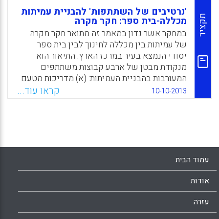
'נרטיבים של השתתפות' להבניית עמיתות
תקציר
מכללה-בית ספר: חקר מקרה
במחקר אשר נדון במאמר זה מתואר חקר מקרה
של עמיתות בין מכללה לחינוך לבין בית ספר
יסודי הנמצא בעיר במרכז הארץ. התיאור הוא
מנקודת מבטן של ארבע קבוצות משתתפים
המעורבות בהבניית העמיתות: (א) מדריכות מטעם
המכללה (מובילות התהליך); (ב) מנהלת בית הספר
קראו עוד...
10-10-2013
וסגניתה; (ג) מורות מאמנות בבית הספר; (ד)
סטודנטים מן המכללה אשר מתכשרים להוראת
מתמטיקה ואנגלית. כל קבוצה יצרה 'נרטיב של
השתתפות', כזה שיסודו בראייתה את תהליך
ההבניה של העמיתות אשר היא השתתפה בו ( חנה
עזר, תמי ראובני, נורית מירב, חיותה רגב).
עמוד הבית
Facebook
Email
WhatsApp
X
אודות
עזרה