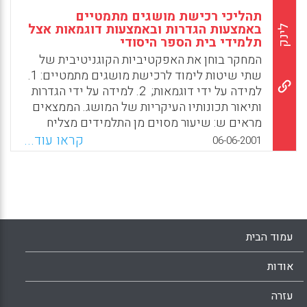
תהליכי רכישת מושגים מתמטיים
באמצעות הגדרות ובאמצעות דוגמאות אצל
לינק
תלמידי בית הספר היסודי
המחקר בוחן את האפקטיביות הקוגניטיבית של
שתי שיטות לימוד לרכישת מושגים מתמטיים: 1.
למידה על ידי דוגמאות; ‏ 2. למידה על ידי הגדרות
ותיאור תכונותיו העיקריות של המושג. הממצאים
מראים ש: שיעור מסוים מן התלמידים מצליח
לרכוש מושגים מתמטיים לאחר שלמד אותם
קראו עוד...
06-06-2001
באחת מן השיטות שנבדקו. א. קיימת פעילות
גומלין בין טיבו של המושג וההצלחה ברכישתו
באחת משתי השיטות. ב. במרבית המקרים לא היו
הבדלים מובהקים בביצוע המטלות הקוגניטיביות
בין הקבוצות שלמדו בשיטות השונות. ג. בכל
הקבוצות, ולגבי כל ארבעת המושגים שנבחנו, עלו
עמוד הבית
הישגי התלמידים הבוגרים על הישגי התלמידים
הצעירים מהם. ד. פער הישגים הקשור לגיל היה
אודות
בולט ביותר בקבוצה שלמדה על ידי דוגמאות.
(מלכה מאונטוויטן, שלמה וינר)
עזרה