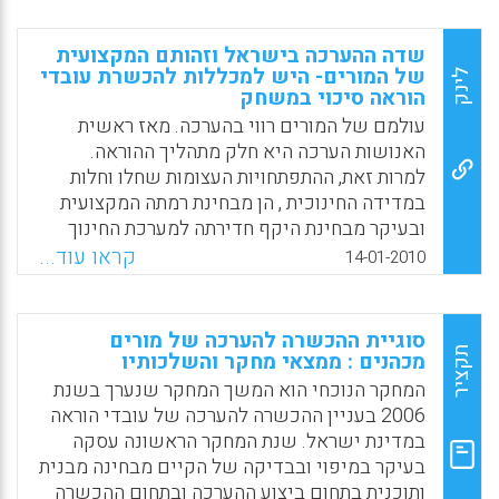
של אי-שביעות רצון ממערכת החינוך, ובעיקר
מכוח ההוראה והכשרתו. מחקר זה מבקש לבדוק
שדה ההערכה בישראל וזהותם המקצועית
את דרכי ההתמודדות של המכללות להכשרת
של המורים- היש למכללות להכשרת עובדי
לינק
הוראה סיכוי במשחק
עובדי הוראה עם השינויים המוחלים עליהן, וכן
את האיזונים ואת הבלמים שבמערכת היחסים
עולמם של המורים רווי בהערכה. מאז ראשית
המתוחה שבין קובעי המדיניות למכללות (מירי
האנושות הערכה היא חלק מתהליך ההוראה.
לוין-רוזליס, 2012).
למרות זאת, ההתפתחויות העצומות שחלו וחלות
במדידה החינוכית , הן מבחינת רמתה המקצועית
Facebook
Email
WhatsApp
X
ובעיקר מבחינת היקף חדירתה למערכת החינוך
וההשפעה עליה , שינו אך במעט את תהליכי
קראו עוד...
14-01-2010
הערכת התלמידים על ידי המורה בכיתה. יתרה
מזאת, אין למורה יכולת להשפיע על אופי ההערכה
והמדידה הנעשות על ידי גורמי חוץ במערכת, גם
סוגיית ההכשרה להערכה של מורים
לא כאשר הוא ותלמידיו הם מושאי ההערכה.
תקציר
מכהנים : ממצאי מחקר והשלכותיו
ההכשרה להערכה ולמדידה שהמורים זוכים היא
המחקר הנוכחי הוא המשך המחקר שנערך בשנת
לקויה ביותר, הן בהיקפה והן ברמתה. אם ניתן
2006 בעניין ההכשרה להערכה של עובדי הוראה
להסיק על גיבוש זהות מקצועית של מורים על פי
במדינת ישראל. שנת המחקר הראשונה עסקה
ההכשרה שהם מקבלים, הרי הערכה אינה נכללת
בעיקר במיפוי ובבדיקה של הקיים מבחינה מבנית
בזהות זו.הכשרה מקצועית ויצירת זהות מקצועית
ותוכנית בתחום ביצוע ההערכה ובתחום ההכשרה