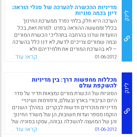
מדיניות ההכשרה להערכה של סגלי הוראה:
דיון בכמה סוגיות
לינק
הערכה היא חלק בלתי נפרד ממערכת החינוך
בכלל וממעשה ההוראה בפרט. למרות זאת, בכל
הוועדות שדנו בהרחבה בתהליכי הכשרת המורים
ובמה שמורים צריכים לדעת, לא דנו כלל בהערכה
– לא בהערכת המורים את תלמידיהם ולא
בהערכת המורים את עבודת עצמם. זה היה המצב
קראו עוד...
01-06-2012
עד שהוקם "כוח המשימה הלאומי לקידום החינוך"
המכונה "ועדת דוברת". למסקנות ועדת דוברת היו
שתי השלכות מעשיות: הקמה של רשות ארצית
מכללות מחפשות דרך: בין מדיניות
למדידה ולהערכה (ראמ"ה), והחלטה לשלב רכז
להשקפת עולם
לינק
הערכה בכל בית ספר בישראל. אולם, מבדיקה של
הסוגיות של הכשרת מורים נמצאות תדיר על סדר
הנעשה בתחום של הכשרת עובדי הוראה, מתברר
היום הציבורי בארץ ובעולם, ורפורמות ושינויי
שאין חשיבה מערכתית ואין מדיניות באשר לידע
מדיניות מוכרזים חדשות לבקרים. במהלך השנים
המקצועי הנדרש למורים בנושא הערכה (מירי
הוקמו מספר ועדות חשובות, הן של משרד החינוך
לוין-רוזליס, 2012).
והן של המועצה להשכלה גבוהה, עסקו בסוגיה של
עובדי הוראה והכשרתם.כל הוועדות האלה,
קראו עוד...
Facebook
Email
WhatsApp
X
01-06-2012
הרפורמות והשינויים באו בעקבות תחושה ברורה