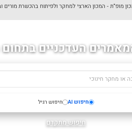
ון מופ"ת - המכון הארצי למחקר ולפיתוח בהכשרת מורים וב
מאמרים העדכניים בתחום ה
חיפוש AI
חיפוש רגיל
חיפוש מתקדם