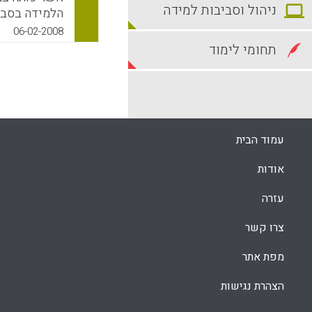
ניהול וסביבות למידה
הלמידה בסבי
עולה כי סביב
06-02-2008
תחומי לימוד
תחושות של הת
תחושות פיזיו
מאחר ולתחושה
האחרים בחוויית Flow (מירי כהן-דרור, 
עמוד הבית
k
App
אודות
עזרה
צרו קשר
מפת אתר
הצהרת נגישות