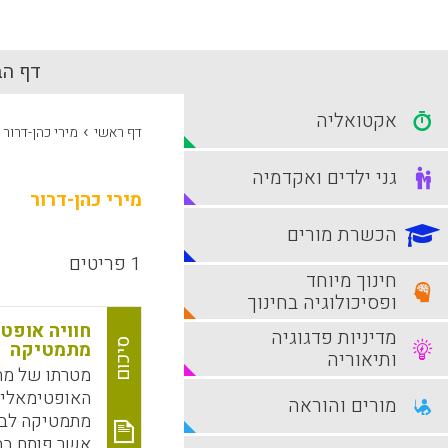
דף הב
אקטואליה
›
דף ראשי
מירי כהן-דרור
גני ילדים ואקדמיה
מירי כהן-דרור
הכשרת מורים
1 פריטים
חינוך מיוחד
ופסיכולוגיה בחינוך
חוויה אופט
מדיניות פדגוגיה
סיכום
מתמטיקה
ותיאוריה
מטרתו של מחק
האופטימאלית
מורים והוראה
אשר פותח במח