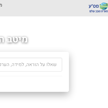
מכ
מיטב ה