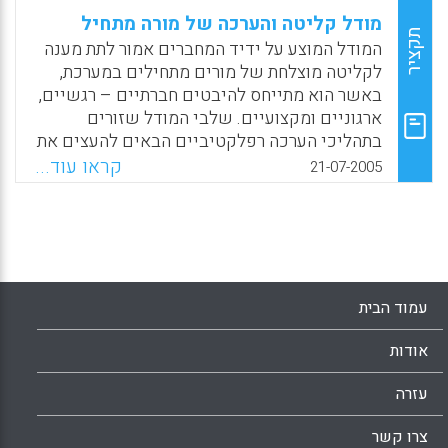
מודל קליטה והערכה של מורה מתחיל
תקציר
המודל המוצע על ידיד המחברים אמור לתת מענה
לקליטה מוצלחת של מורים מתחילים במערכת,
באשר הוא מתייחס להיבטים חברתיים – רגשיים,
ארגוניים ומקצועיים. שלבי המודל שזורים
בתהליכי הערכה רפלקטיביים הבאים להעצים את
המורה באמצעות הערכה עצמית, הערכת עמיתים
קראו עוד...
21-07-2005
והערכת החונך ומנהל ביה"ס. מודל הקליטה המוצע
המוצג בדרך של תרשים זרימה ומנוהל על פי
שלושה שלבים: שלב המיון והקבלה , שלב
הקליטה הראשונית – היכרות עם ביה"ס כארגון
ושלב הכניסה להוראה בפועל. (מירה לאוב, אריה
קיזל)
עמוד הבית
Facebook
Email
WhatsApp
X
אודות
עזרה
צרו קשר