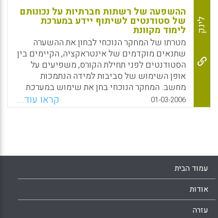
ההשפעה של רשתות חברתיות על נכונותם
של סטודנטים לשיתוף יידע במערכת
לינק
לימוד מקוונת
מטרתו של המחקר הנוכחי לבחון את ההשערה
שתנאים מוקדמים של אינטראקציה, הקיימים בין
הסטודנטים לפני תחילת הקורס, משפיעים על
אופן השימוש של סביבות למידה הנתמכות
מחשב. המחקר הנוכחי בחן את שימוש במערכת
קושייה במדגם של 412 סטודנטים הלומדים
קראו עוד...
01-03-2006
בשלושה קורסים שונים במכללה אקדמית עמק
יזרעאל ע"ש מקס שטרן. בהסתמך על תיאוריה של
רשתות חברתיות, נבדקה ההשערה שיימצא קשר
בין חוזק הקשרים בקרב סטודנטים לבין סוג הידע
המועבר ואיכותו, כך שככל הקשרים חזקים יותר
נכונותו של הפרט לשתף בידע סטודנטים אחרים
עמוד הבית
יהיה גבוהה יותר. במחקר נמצא שסטודנטים
שונים זה מזה במספר הפעמים שנכנסו לסביבת
אודות
הלמידה ובכמות הזמן ששהו בה. כמו כן, נמצא
שקיימות שלוש קבוצות של סטודנטים:
עזרה