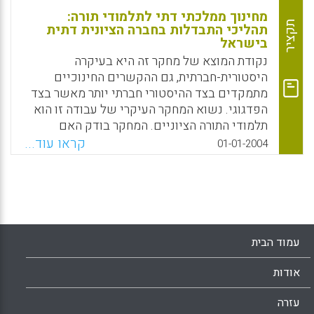
מחינוך ממלכתי דתי לתלמודי תורה:
תקציר
תהליכי התבדלות בחברה הציונית דתית
בישראל
נקודת המוצא של מחקר זה היא בעיקרה
היסטורית-חברתית, גם ההקשרים החינוכיים
מתמקדים בצד ההיסטורי חברתי יותר מאשר בצד
הפדגוגי. נשוא המחקר העיקרי של עבודה זו הוא
תלמודי התורה הציוניים. המחקר בודק האם
מערכת חינוכית זו היא רק העצמה של הצד התורני
קראו עוד...
01-01-2004
בחינוך, או שהיא מהווה יצירה חינוכית חדשה
הנובעת מהשקפת העולם הדתית המתבדלת של
חוגי החרד"ל. בחינת התופעה כוללת עמידה על
השקפת העולם של מוסדות אלו, ברור מאפייניהם
ואיפיון קבוצות משנה בתוכם. (מטי דומברובסקי)
עמוד הבית
Facebook
Email
WhatsApp
X
אודות
עזרה