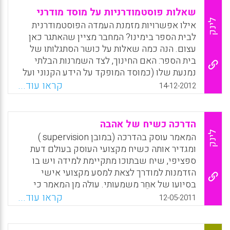
שאלות פוסטמודרניות על מוסד מודרני
לינק
אילו אפשרויות מזמנת העמדה הפוסטמודרנית
לבית הספר בימינו? המחבר מציין שהאתגר כאן
עצום. הנה כמה שאלות על כושר הסתגלותו של
בית הספר: האם החינוך, לצד השמרנות הבלתי
נמנעת שלו (כמוסד המופקד על הידע הקנוני ועל
מסירתו לדור הצעיר), יוכל להיפתח לתהליכים
קראו עוד...
14-12-2012
מערערים ביחס לידע, לסמכות, ליחסים בין בני
אדם? האם היפתחות כזאת כרוכה בהכרח בווי תור
על דפוסים ארגוניים ממוסדים החותרים להסדרה
הדרכה כשיח של אהבה
או לשינוי שלהם – הכיתה, מערך שיעור, תכנית
לינק
המאמר עוסק בהדרכה (במובן supervision )
לימודים, הניהול, הפיקוח? ( ישראל כ"ץ).
ומגדיר אותה כשיח מקצועי העוסק בעולם דעת
ספציפי, שיח שבתוכו מתקיימת למידה ויש בו
Facebook
Email
WhatsApp
X
הזדמנות למודרך לצאת למסע מקצועי אישי
בסיועו של אחֵר משמעותי. עולה מן המאמר כי
ההדרכה היא פרקטיקה פרדוקסלית במהותה; היא
קראו עוד...
12-05-2011
נעה בין קטבים שיוצרים דילמות ומתחים: בין
המאמץ לשלוט לבין הצורך לוותר על שליטה; בין