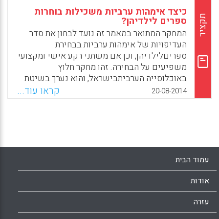
כיצד אימהות ערביות משכילות בוחרות
תקציר
ספרים לילדיהן?
המחקר המתואר במאמר זה נועד לבחון את סדר
העדיפויות של אימהות ערביות בבחירת
ספריםלילדיהן, וכן אם משתני רקע אישי ומקצועי
משפיעים על הבחירה. זהו מחקר חלוץ
באוכלוסייה הערביתבישראל, והוא נערך בשיטת
המחקר הכמותי (אחמד עאזם, ישראלה וייס).
קראו עוד...
20-08-2014
Facebook
Email
WhatsApp
X
עמוד הבית
אודות
עזרה