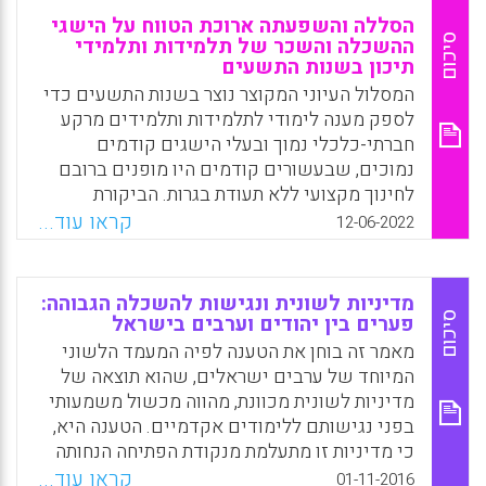
הסללה והשפעתה ארוכת הטווח על הישגי
סיכום
ההשכלה והשכר של תלמידות ותלמידי
תיכון בשנות התשעים
המסלול העיוני המקוצר נוצר בשנות התשעים כדי
לספק מענה לימודי לתלמידות ותלמידים מרקע
חברתי-כלכלי נמוך ובעלי הישגים קודמים
נמוכים, שבעשורים קודמים היו מופנים ברובם
לחינוך מקצועי ללא תעודת בגרות. הביקורת
המתמשכת כלפי סוג זה של הסללה הייתה
קראו עוד...
12-06-2022
מהגורמים העיקריים ליצירת המסלול הזה. ואולם
מחקר זה מראה שהצלחת המהלך הייתה מוגבלת
מאוד. אמנם מסלול זה העלה את שיעורי הזכאות
מדיניות לשונית ונגישות להשכלה הגבוהה:
לתעודת בגרות, אולם סיכוייהם של בוגריו לרכוש
סיכום
פערים בין יהודים וערבים בישראל
השכלה אקדמית נותרו נמוכים מאוד, ולנוכח
מאמר זה בוחן את הטענה לפיה המעמד הלשוני
הקשר המשמעותי בין השכלה אקדמית לשכר גם
המיוחד של ערבים ישראלים, שהוא תוצאה של
הכנסתם הממוצעת נמוכה יחסית בשל כך.
מדיניות לשונית מכוונת, מהווה מכשול משמעותי
בפני נגישותם ללימודים אקדמיים. הטענה היא,
Facebook
Email
WhatsApp
X
כי מדיניות זו מתעלמת מנקודת הפתיחה הנחותה
של אוכלוסייה זו ומהקשיים שבתי הספר
קראו עוד...
01-11-2016