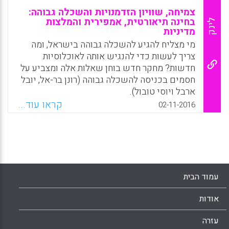
צמיחה, שוויון הזדמנויות והשכלה גבוהה:
בחינה תיאורטית, אמפירית והמלצות
לינק
מדיניות
מי מצליח להגיע להשכלה גבוהה בישראל, ומה
צריך לעשות כדי להנגיש אותה לאוכלוסיות
חדשות? מחקר חדש בוחן שאלות אלה ומצביע על
חסמים בכניסה להשכלה גבוהה (רונן בר-אל, יובל
ארבל ויוסי טובול).
קראו עוד...
02-11-2016
Facebook
Email
WhatsApp
X
עמוד הבית
אודות
עזרה