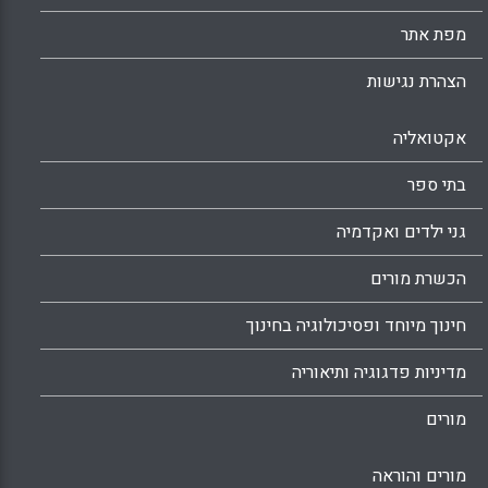
ועוד : נמצא שסטודנטיות בעלות מאפיינים
מפת אתר
תרבותיים מודרניים הגדירו מורה טוב כמורה
המלמד בשתי רמות : ברמה הפרטנית ( מורה מול
הצהרת נגישות
תלמיד) וברמה הקולקטיבית ( מורה מול כיתה). (
יאסר , עואד, ח'אולה זועבי. מחמוד חליל.) .
אקטואליה
Facebook
Email
WhatsApp
X
בתי ספר
גני ילדים ואקדמיה
הכשרת מורים
חינוך מיוחד ופסיכולוגיה בחינוך
מדיניות פדגוגיה ותיאוריה
מורים
מורים והוראה