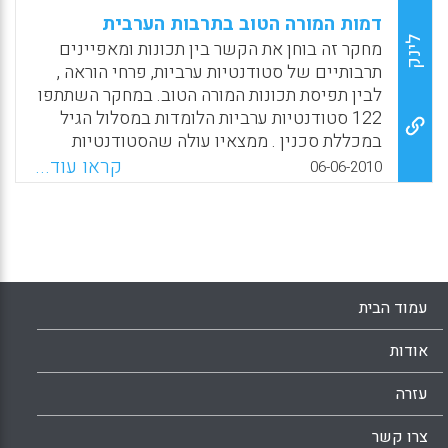
דמות המורה הטוב בתרבות הערבית
לינק
מחקר זה בוחן את הקשר בין תכונות ומאפיינים
תרבותיים של סטודנטיות ערביות, פרחי הוראה ,
לבין תפיסת תכונות המורה הטוב. במחקר השתתפו
122 סטודנטיות ערביות הלומדות במסלול הגיל
במכללת סכנין . ממצאיו עולה שהסטודנטיות
מתחלקות לשתי קבוצות: האחת מצדדת בתכונות
קראו עוד...
06-06-2010
ובמאפיינים תרבותיים מסורתיים והאחרת מצדדת
בתכונות ובמאפיינים תרבותיים מודרניים.
הממצאים מלמדים כי תכונות ומאפיינים
תרבותיים מסבירים את ההבדלים בנוגע לתפיסת
תכונות המורה הטוב. יתרה מזו : מן הממצאים עולה
שסטודנטיות בעלות מאפיינים תרבותיים
עמוד הבית
מודרניים מדרגות גבוה את תכונות המורה הטוב
בסדר הבא: מורה אשר מפתח יכולות קוגניטיביות
אודות
בקרב תלמידים , מתקשר היטב עם התלמידים ,
יוצר אוירה נינוחה בכיתה ושומר עליה, בקיא
עזרה
ושולט בידע יותר מאשר הסטודנטיות בעלות
צרו קשר
התכונות והמאפיינים התרבותיים המסורתיים. זאת