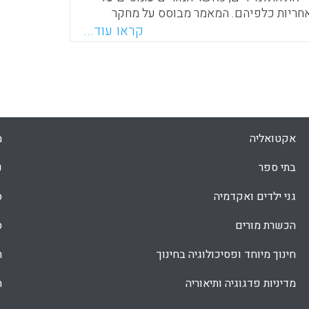
ריות כלפיהם. המאמר מבוסס על מחקר
ה להבין את עולמם האתי של מורים בחמ"ד
קראו עוד...
עות בחינת דילמות אתיות מתחום הוראה.
שיטת המחקר הייתה איכותנית. אוכלוסיית המחקר כללה 52
ם בבתי ספר ממלכתיים-דתיים ( חנה טיש) .
Faceboo
Email
Whats
X
אקטואליה
מ
בתי ספר
נ
גני ילדים ואקדמיה
ס
הכשרת מורים
ס
חינוך מיוחד ופסיכולוגיה בחינוך
ת
מדיניות פדגוגיה ותיאוריה
ת