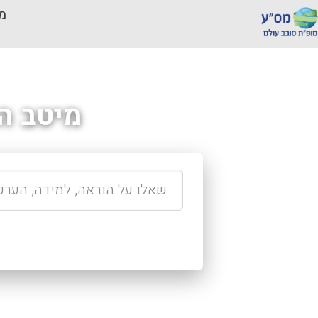
מכ
מיטב ה