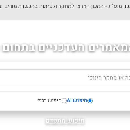
ון מופ"ת - המכון הארצי למחקר ולפיתוח בהכשרת מורים וב
מאמרים העדכניים בתחום ה
חיפוש AI
חיפוש רגיל
חיפוש מתקדם