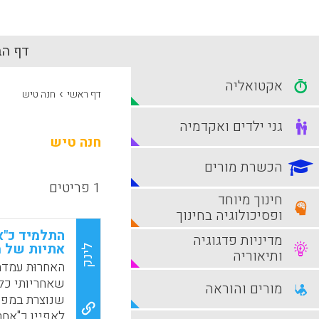
דף הב
אקטואליה
›
דף ראשי
חנה טיש
גני ילדים ואקדמיה
חנה טיש
הכשרת מורים
1 פריטים
חינוך מיוחד
ופסיכולוגיה בחינוך
התלמיד כ"א
מדיניות פדגוגיה
אתיות של מ
לינק
ותיאוריה
האחרוּת עמדה
שאחריותי כלפ
מורים והוראה
שנוצרת במפג
לאפיין כ"אחר