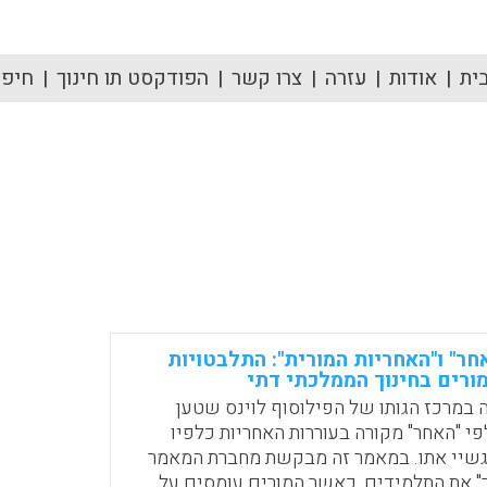
ית
אודות
עזרה
צרו קשר
הפודקסט תו חינוך
חיפוש
חר" ו"האחריות המורית": התלבטויות
ורים בחינוך הממלכתי דתי
 במרכז הגותו של הפילוסוף לוינס שטען
י "האחר" מקורה בעוררות האחריות כלפיו
שיי אתו. במאמר זה מבקשת מחברת המאמר
" את התלמידים, כאשר המורים עומסים על