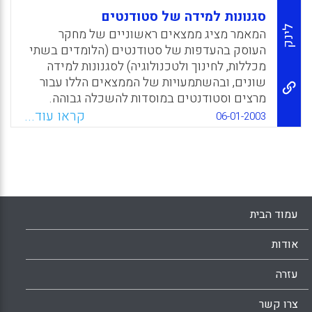
סגנונות למידה של סטודנטים
לינק
המאמר מציג ממצאים ראשוניים של מחקר
העוסק בהעדפות של סטודנטים (הלומדים בשתי
מכללות, לחינוך ולטכנולוגיה) לסגנונות למידה
שונים, ובהשתמעויות של הממצאים הללו עבור
מרצים וסטודנטים במוסדות להשכלה גבוהה.
(אולז'ן גולדשטיין, בבי טורניאנסקי, חנה בלאו)
קראו עוד...
06-01-2003
Facebook
Email
WhatsApp
X
עמוד הבית
אודות
עזרה
צרו קשר