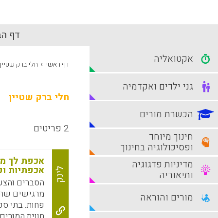
דף הב
אקטואליה
›
דף ראשי
חלי ברק שטיין
גני ילדים ואקדמיה
חלי ברק שטיין
הכשרת מורים
2 פריטים
חינוך מיוחד
ופסיכולוגיה בחינוך
אכפת לך ממ
מדיניות פדגוגיה
אכפתיות וק
לינק
ותיאוריה
הסברים והצע
מרגישים שהת
מורים והוראה
פחות. בתי ספ
חווית המורי