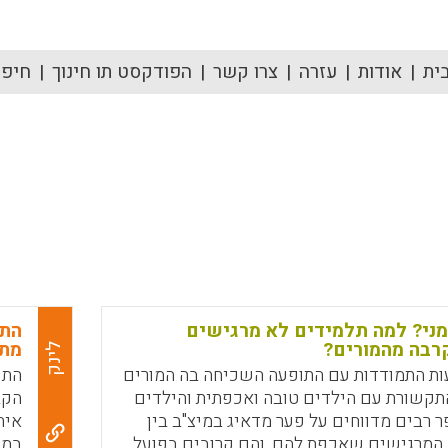
ית
אודות
עזרה
צרו קשר
הפודקסט תו חינוך
חיפוש
ני? למה תלמידים לא מרגישים
התנ
רבה מהמורים?
מתמ
לינק
ות התמודדות עם התופעה השכיחה בה המורים
התנ
קשורת עם הילדים טובה ואכפתית והילדים
הקב
ר רבים מדווחים על פער מדאיג במיצ"ב בין
איח
ם המרגישים שאכפת להם, והם קרובים בפועל
במו