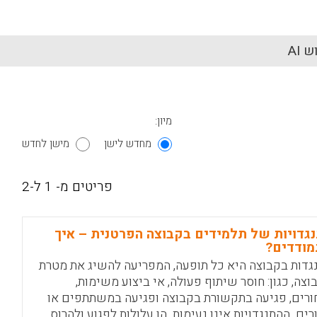
 AI
מיון:
מחדש לישן
מישן לחדש
פריטים מ- 1 ל-2
גדויות של תלמידים בקבוצה הפרטנית – איך
ודדים?
גדות בקבוצה היא כל תופעה, המפריעה להשיג את מטרת
וצה, כגון: חוסר שיתוף פעולה, אי ביצוע משימות,
ורים, פגיעה בתקשורת בקבוצה ופגיעה במשתתפים או
רים. ההתנגדויות אינן נעימות. הן עלולות לפגוע ולהרוס