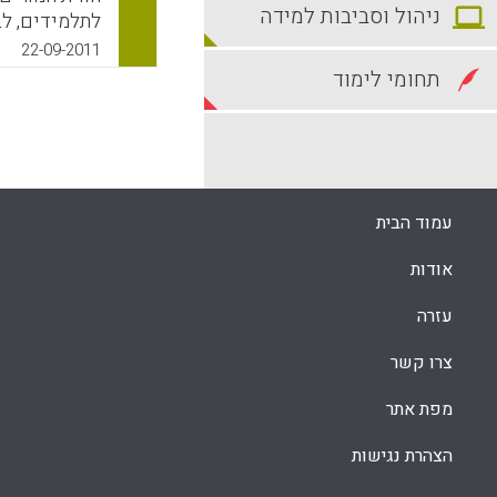
ניהול וסביבות למידה
לתלמידים, לב
קרובים, לא א
22-09-2011
הפסיכולוגית
תחומי לימוד
במיצב"ים רבי
של אכפתיות ו
הנותנים ציונ
טוענים שבחו
ברק שטיין).
עמוד הבית
k
App
אודות
עזרה
צרו קשר
מפת אתר
הצהרת נגישות