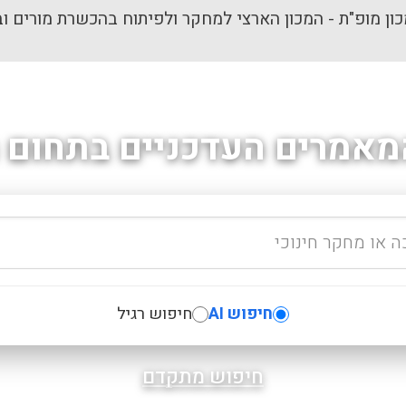
ון מופ"ת - המכון הארצי למחקר ולפיתוח בהכשרת מורים וב
מאמרים העדכניים בתחום ה
חיפוש AI
חיפוש רגיל
חיפוש מתקדם