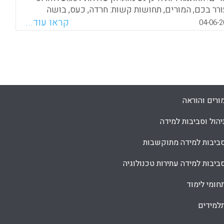
ורר בכם, המורים, תחושות קשות: חרדה, כעס, בושה
נה אמתית, שלא תוכלו לעשות את עבודתכם בקבוצה
קראו עוד...
04-06-2
רה מקצועית. אך התנגדויות הן חלק בלתי נמנע מהתהליך
וצתי, ודווקא הן הזדמנות לצמיחה ולגדילה בקבוצה ( חלי
 שטיין ).
Facebook
Email
WhatsApp
X
ורים והוראה
יהול וסביבות למידה
ביבות למידה מתוקשבות
ביבות למידה עתירות טכנולוגיה
חומי לימוד
למידים