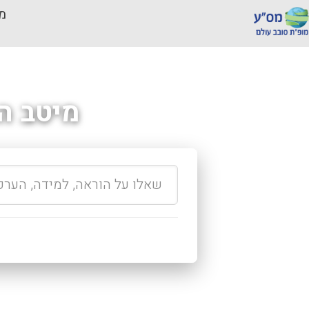
מכ
מיטב ה