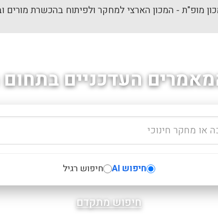
ון מופ"ת - המכון הארצי למחקר ולפיתוח בהכשרת מורים וב
מאמרים העדכניים בתחום ה
חיפוש AI
חיפוש רגיל
חיפוש מתקדם