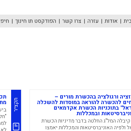
ית
אודות
עזרה
צרו קשר
הפודקסט תו חינוך
חיפוש
זציה ורגולציה בהכשרת מורים –
תכנ
תקציר
חים להכשרה להוראה במוסדות להשכלה
מח
אל" בתוכניות הכשרת אקדמאים
ביש
ניברסיטאות ובמכללות
"חל
שנת 2006, קיבלה המל"ג החלטה בדבר מדיניות הכשרת
למת
 ולפיה האוניברסיטאות והמכללות יאמצו
לאנ