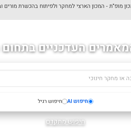
ון מופ"ת - המכון הארצי למחקר ולפיתוח בהכשרת מורים וב
מאמרים העדכניים בתחום ה
חיפוש AI
חיפוש רגיל
חיפוש מתקדם