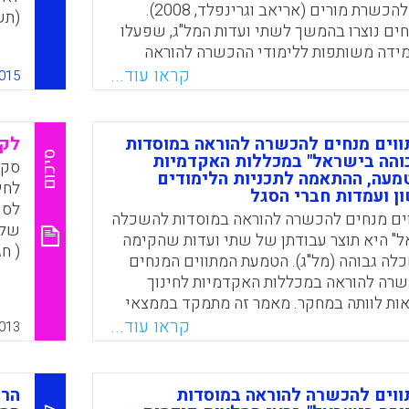
מתווים זהים להכשרת מורים (אריאב וגרינפלד, 2008).
(תש
ים נוצרו בהמשך לשתי ועדות המל"ג, שפעלו
וטכ
מידה משותפות ללימודי ההכשרה להוראה
להכ
ניברסיטאות. מאמר זה בוחן את תהליך הטמעת
קראו עוד...
015
טרכ
חים בתכניות ההכשרה, המכשירות אקדמאים
שלו
לי תואר ראשון לפחות) להוראה בבתי הספר
שיב
וניברסיטאות, את מידת ההלימה שלהם
ווים מנחים להכשרה להוראה במוסדות
להו
לקר
ודים ואת עמדות בעלי התפקידים כלפיהן.
סיכום
הה בישראל" במכללות האקדמיות
תשע
סקי
שלאוניברסיטאות מאפיינים בסיסיים,
טמעה, ההתאמה לתכניות הלימודים
מכל
לחי
ן ועמדות חברי הסגל
פיע על יישום שונה של המתווים בהשוואה
לספ
וים מנחים להכשרה להוראה במוסדות להשכלה
 לידור, נעמי פייגין, רחל טלמור, ברברה פרסקו,
המס
" היא תוצר עבודתן של שתי ועדות שהקימה
.
החל
( חג
לה גבוהה (מל"ג). הטמעת המתווים המנחים
פלד
Faceboo
Email
Whats
X
שרה להוראה במכללות האקדמיות לחינוך
אות לוותה במחקר. מאמר זה מתמקד בממצאי
ות אופן הטמעת המתווים המנחים בתכניות
קראו עוד...
013
הלימודים לתואר ראשון (.B.Ed) במכללות האקדמיות לחינוך
נעמי פייגין, ברברה פרסקו, רחל טלמור, חגי
ווים להכשרה להוראה במוסדות
הרכ