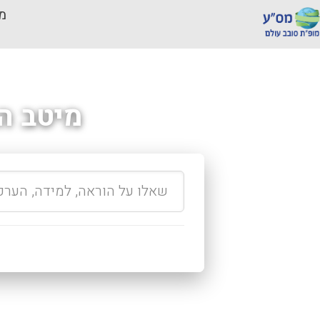
מכ
מיטב ה