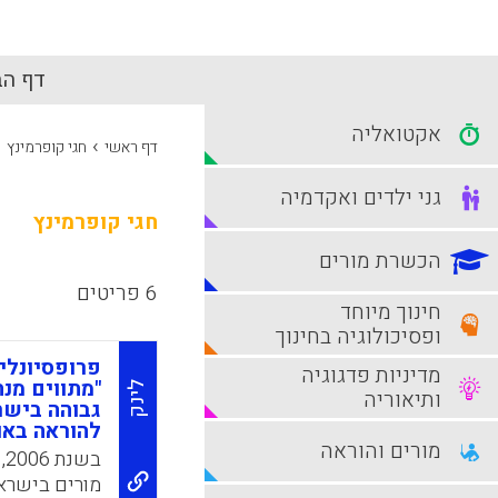
דף הב
אקטואליה
›
דף ראשי
חגי קופרמינץ
גני ילדים ואקדמיה
חגי קופרמינץ
הכשרת מורים
6 פריטים
חינוך מיוחד
ופסיכולוגיה בחינוך
פרופסיונלי
מדיניות פדגוגיה
"מתווים מנ
לינק
ותיאוריה
גבוהה בישר
להוראה באו
מורים והוראה
ב
מורים בישראל