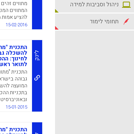
ניהול וסביבות למידה
המתווים המנח
להציע אמות 
תחומי לימוד
במכללות ובאו
15-02-2016
המתווים המנ
(סטודנטים בע
במכללות ובא
התכנית "מת
לתכניות הלימ
להשכלה גבו
לינק
המחקר מניח, 
לחינוך: הה
לתואר ראשו
שעשויים להש
התכנית "מתו
למכללות (רוני
גבוהה בישראל
חגי קופרמינץ)
המועצה להשכ
k
App
בתכניות ההכ
ובאוניברסיט
המחקר על אוד
15-01-2015
(רוני לידור, 
קופרמינץ).
התכנית "מת