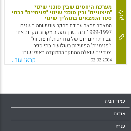
מערכת היחסים שבין סוכני שינוי
"חיצוניים" ובין סוכני שינוי "פנימיים" בבתי
לינק
ספר הנמצאים בתהליך שינוי
המאמר מתאר עבודת מחקר שנעשתה בשנים
1999-1997 ובה נערך מעקב מקרוב מקרוב אחר
עבודת היום-יום של מדריכות "חיצוניות"
ו"פנימיות" הפועלות בשלושה בתי ספר
יסודיים.שאלת המחקר התמקדה באופן שבו
המדריכות ה"חיצוניות" וה"פנימיות" מפרשות את
קראו עוד...
02-02-2004
ההשפעה שיש למערכות היחסים ביניהן על
תהליך השינוי בבתי הספר שהן פועלות בהם.
המחקר עקב מקרוב אחר דפוסי העבודה שהן
מבְנות במשותף. על המנהלים לאפשר זמן משותף
למפגש בין המדריכים ה"פנימיים" ל"חיצוניים"
בשעות העבודה, לשם יצירת דפוס עבודה של
עמוד הבית
שיתוף פעולה קבוע ורציף, וכן לוודא שיש הגדרת
תפקידים ברורה ומובחנת של המדריכים
אודות
ה"חיצוניים" וה"פנימיים" כאחד. המחקר העלה גם
שאלה מהותית הנוגעת לעיתוי המתאים לתחילת
עזרה