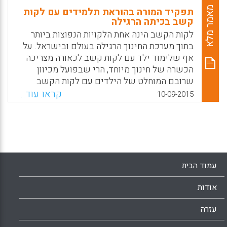
מאמר מלא
תפקיד המורה בהוראת תלמידים עם לקות
קשב בכיתה הרגילה
לקות הקשב הינה אחת הלקויות הנפוצות ביותר
בתוך מערכת החינוך הרגילה בעולם ובישראל. על
אף שלימוד ילד עם לקות קשב לכאורה מצריכה
הכשרה של חינוך מיוחד, הרי שבפועל מכיוון
שרובם המוחלט של הילדים עם לקות הקשב
לומדים במערכת החינוך הרגילה, מוריהם הינם
קראו עוד...
10-09-2015
מורים שעברו הכשרה להוראה דיסציפלינרית, אך
לא להוראת תלמידי חינוך מיוחד. אי לכך, עולה
השאלה אילו כלים יש למורה ה"רגיל" להתמודד
בהצלחה עם תלמיד עם לקות קשב, ולהצליח
לקדמו ולהביאו להישגים, כאשר כל זה נעשה
במסגרת של כיתה רגילה, בה לומדים כשלושים
עמוד הבית
תלמידים בממוצע. מסתבר שלא מעט (הדס
דוויק).
אודות
Facebook
Email
WhatsApp
X
עזרה