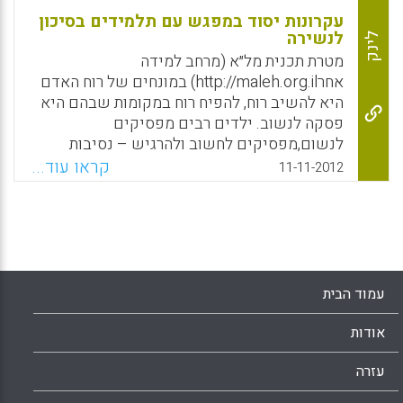
עקרונות יסוד במפגש עם תלמידים בסיכון
לנשירה
לינק
מטרת תכנית מל״א (מרחב למידה
אחרhttp://maleh.org.il) במונחים של רוח האדם
היא להשיב רוח, להפיח רוח במקומות שבהם היא
פסקה לנשוב. ילדים רבים מפסיקים
לנשום,מפסיקים לחשוב ולהרגיש – נסיבות
חייהם חנקו כל תקווה לשינוי, לקיום של ערך
קראו עוד...
11-11-2012
ולקיום עם משמעות. הדרך שבה פועלים כדי
להשיב את רוח החיים, את השמחה ואת התחושה
הטובה בתכנית מל״א, מתאימה לכול. וראו זה פלא
– הפעלת התפיסה שמתייחסת למכלול של האדם,
שמאמינה ביכולת שינוי, שמאמינה בחשיבות
הסביבה שבה ניתן או לא ניתן לחיות באופן מלא,
עמוד הבית
הפעלה תפיסה זו דווקא במקרים הקשים מצביעה
על נחיצותה בכל רוחב הקשת. ההיענות של
אודות
התלמידים החשדנים הללו, הנואשים הללו,
לידיים המושטות ולעיניים הטובות היא כל כך
עזרה
מרגשת ומשמעותית שלא ניתן שלא לחשוב על