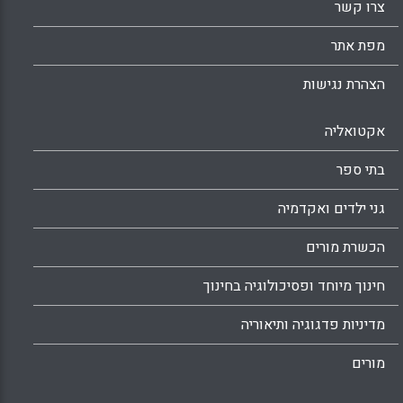
צרו קשר
ההשפעה המיטיבה שיכולה להיות להתנהלות
כזאת לגבי כל הילדים כולם ( גליה אריאלי ) .
מפת אתר
Facebook
Email
WhatsApp
X
הצהרת נגישות
אקטואליה
בתי ספר
גני ילדים ואקדמיה
הכשרת מורים
חינוך מיוחד ופסיכולוגיה בחינוך
מדיניות פדגוגיה ותיאוריה
מורים