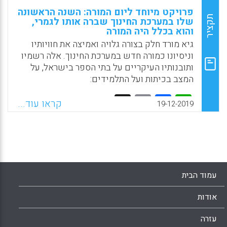
פרויקט מיוחד ליום המורה: השנה הראשונה
תקציר
שלו במערכת החינוך שברה אותו לגמרי,
והוא בכלל היה המורה
גיא מורד חלק בצורה גלויה ואמיצה את חוויותיו
וניסיונו כמורה חדש במערכת החינוך. אלה רשמיו
ותובנותיו העיקריים על בתי הספר בישראל, על
המצב בכיתות ועל התלמידים:
Facebook
Email
WhatsApp
X
קראו עוד...
19-12-2019
עמוד הבית
אודות
עזרה