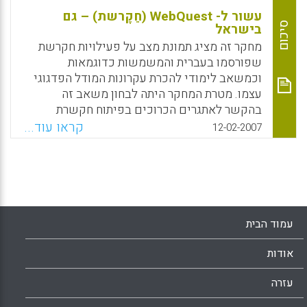
עשור ל- WebQuest (חֵקֶרשת) – גם
סיכום
בישראל
מחקר זה מציג תמונת מצב על פעילויות חקרשת
שפורסמו בעברית והמשמשות כדוגמאות
וכמשאב לימודי להכרת עקרונות המודל הפדגוגי
עצמו. מטרת המחקר היתה לבחון משאב זה
בהקשר לאתגרים הכרוכים בפיתוח חקשרת
ולמאפייני ההכשרה המתקיימת בתחום. המחקר
קראו עוד...
12-02-2007
בחן 209 פעילויות על פי הקריטריונים המקובלים
להערכת חקרשת ולסטנדרטים של הצגת מידע
ברשת. במקביל נערכו ראיונות עם 28 מנחים
המלמדים את הנושא במסגרות שונות. ניתוח
משולב של הממצאים חשף את הליקויים
השכיחים בפעילויות חקרשת שפורסמו בעברית
עמוד הבית
ואת הקשר בין מאפייני התוצרים ומאפייני
ההנחיה וההכשרה בתחום (מיקי רונן, אשרת בן
אודות
זקן, גבי ברג, יהודית גור, לינה קנבסקי, רווית
רוטנברג).
עזרה