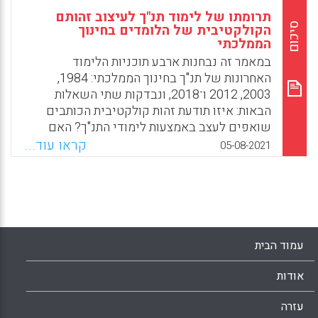
תרומתו של לימוד תנ"ך לעיצוב זהותם
סיכום
הקולקטיבית של הלומדים בחינוך
הממלכתי
במאמר זה נבחנות ארבע תוכניות הלימוד
האחרונות של תנ"ך בחינוך הממלכתי: 1984,
2003, 2012 ו־2018, ונבדקות שתי השאלות
הבאות: איזו תודעת זהות קולקטיבית הכותבים
שואפים לעצב באמצעות לימודי התנ"ך? האם
דמותו של הבוגר הרצוי עברה תמורות לאורך
קראו עוד...
05-08-2021
השנים?
Facebook
Email
WhatsApp
X
עמוד הבית
אודות
עזרה