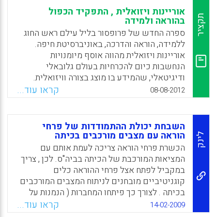
אוריינות ויזואלית , התפקיד הכפול
תקציר
בהוראה ולמידה
ספרה החדש של פרופסור בליל עילם ראש החוג
ללמידה, הוראה והדרכה, באוניברסיטת חיפה.
אוריינות ויזואלית מהווה אוסף מיומנויות
הנחשבות כיום להכרחיות בעולם גלובאלי
ודיגיטאלי, שהמידע בו מוצג בצורה וויזואלית.
הספר דן בהיבטים שונים של האוריינות
קראו עוד...
08-08-2012
הוויזואלית בחינוך והשלכותיה לתהליכי
הוראה-למידה של תלמידים ומורים. תהליכים אלו
דורשים הבנה מעמיקה של המושגים ייצוג
השבחת יכולת ההתמודדות של פרחי
וייצוגים, של סוגיהם ואפיוניהם, של השימוש
הוראה עם מצבים מורכבים בכיתה
לינק
היעיל בהם, תוך טיפוח ערנות ליתרונותיהם
הכשרת פרחי הוראה צריכה לעמת אותם עם
וחסרונותיהם. בספר חלק תיאורטי הדן בתהליכי
המציאות המורכבת של הכיתה בביה"ס. לכן , צריך
התפיסה הוויזואלית, שפות סימבוליות ודיווחי
במקביל לפתח אצל פרחי ההוראה כלים
מחקר לגבי ייצוגים והלמידה בעזרתם ( Eilam
קוגניטיביים מובחנים לניתוח המצבים המורכבים
Billie ).
בכיתה . לצורך כך פיתחו המחברות ( הנמנות על
סגל אוניברסיטת חיפה ) קורס חדשני מבוסס
קראו עוד...
Facebook
Email
WhatsApp
X
14-02-2009
אינטרנט לפרחי הוראה. האתר באינטרנט כולל