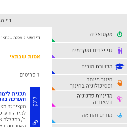
דף הב
אקטואליה
›
דף ראשי
אסנת שבתאי
גני ילדים ואקדמיה
אסנת שבתאי
הכשרת מורים
1 פריטים
חינוך מיוחד
ופסיכולוגיה בחינוך
תכנית לימו
מדיניות פדגוגיה
והערכה בהכ
לינק
ותיאוריה
תקציר זה מצי
למידה והערכה
מורים והוראה
ב', במכללת 
האחרונות, כא