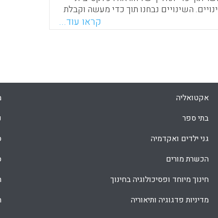
נויים. השינויים נבחנו תוך כדי מעשה וקבלת
דנטים, ולאור התוצאות הוכנסו שינויים
קראו עוד...
ן דוד, ציפי ברוך, אסנת שבתאי, זיווה שגיא)
Faceboo
Email
Whats
X
אקטואליה
מ
בתי ספר
נ
גני ילדים ואקדמיה
ס
הכשרת מורים
ס
חינוך מיוחד ופסיכולוגיה בחינוך
ת
מדיניות פדגוגיה ותיאוריה
ת