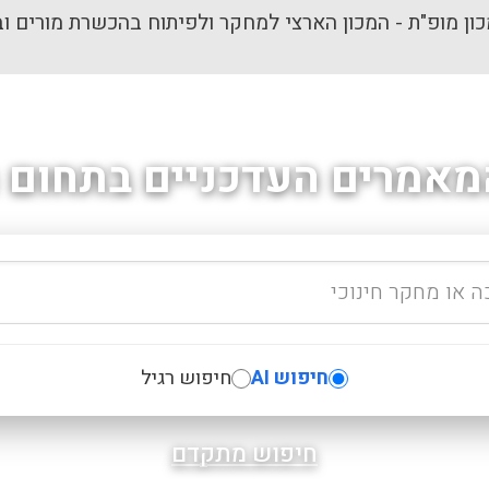
ון מופ"ת - המכון הארצי למחקר ולפיתוח בהכשרת מורים וב
מאמרים העדכניים בתחום ה
חיפוש AI
חיפוש רגיל
חיפוש מתקדם