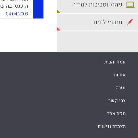
ניהול וסביבות למידה
הוכנסו בה שי
משוב מן הסטו
04-04-2003
נוספים (חיי ב
תחומי לימוד
k
App
עמוד הבית
אודות
עזרה
צרו קשר
מפת אתר
הצהרת נגישות