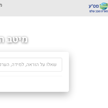
מכ
מיטב ה