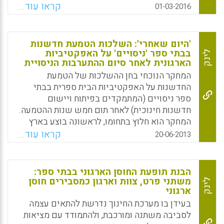
השפעתן המועילה על בית הספר, התנהגויות אלה
קראו עוד...
01-03-2016
יכולות לגרור עלויות אישיות עבור המורה. המחקר
הנוכחי טוען שאזרחות ארגונית תורמת למתח של
מורים באמצעות ההשפעה המתווכת של עומס
'היום שאחרי': השלכות הטמעת חדשנות
בתפקיד, עמימות התפקיד וקונפליקטים בתפקיד,
בבתי ספר 'ניסויים' על האפקטיביות
לינק
בעוד שאוטונומיה בתפקיד מקלה עליו (Anit
הארגונית לאחר סיום ההתערבות הניסויית
Somech, 2016).
המחקר הנוכחי בחן ההשלכות של הטמעת
החדשנות על האפקטיביות הבית ספרית בבתי
Facebook
Email
WhatsApp
X
ספר ניסויים (המתמקדים בפיתוח ויישום
חדשנות חינוכית) לאחר תום חמש שנות ההטמעה.
המחקר הוא חלוץ בתחומו, לראשונה בוצע בארץ
מחקר כמותני הבוחן את המתרחשבבתי ספר שחוו
קראו עוד...
20-06-2013
הטמעת רפורמה בפרק זמן ארוך (5 שנים) לאחר
סיום התהליך. ממצאי המחקר מרתקים ( אנית
סומך, גלעד –חי) .
הבנת תופעת החוסן הארגוני בבתי ספר:
משתני פרט, צוות וארגון כמסבירים חוסן
לינק
Facebook
Email
WhatsApp
X
ארגוני
בעידן בו מערכת החינוך נדרשת להתאים עצמה
לסביבה משתנה ומורכבת, ולהתמודד עם מציאות