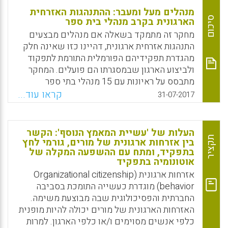
מנהלים מעל ומעבר: ההתנהגות האזרחית
סיכום
הארגונית בקרב מנהלי בית ספר
מחקר זה מתמקד בשאלה אם מנהלים מבצעים
התנהגות אזרחית ארגונית, דהיינו כזו שאינה חלק
מהגדרת תפקידיהם הפורמלית התורמת לתפקוד
ולביצוע הארגון שבמסגרתו הם פועלים. המחקר
מתבסס על ראיונות עם 15 מנהלי בתי ספר
על-יסודי בצפון הארץ, שבו הם מפרטים על
קראו עוד...
31-07-2017
הפעילויות המבוצעות מחוץ להגדרת תפקידם.
המחקר ממפה 4 קטגוריות של פעילויות כאלה:
השקעה בקהילת בית הספר, יוזמות, קידום הקהיל
העלות של 'עשיית המאמץ הנוסף': הקשר
שמחוץ לבית הספר והתנהגויות יוצאות דופן.
תקציר
בין אזרחות ארגונית של מורים, גורמי לחץ
המאמר דן בקטגוריות אלה, מדגים אותן ומפנה
בתפקיד, ומתח עם ההשפעה המקלה של
אוטונומיה בתפקיד
להמשך מחקר בנושא.
אזרחות ארגונית (Organizational citizenship
Facebook
Email
WhatsApp
X
behavior) מוגדרת כעשייה התומכת בסביבה
החברתית והפסיכולוגית שבה מבוצעת משימה.
האזרחות הארגונית של מורים יכולה להיות מופנית
כלפי אנשים מסוימים ו/או כלפי הארגון. למרות