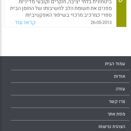
ביטחונית בלתי יציבה, חוקרים וקובעי מדיניות
מפנים את תשומת הלב לחשיבותו של החוסן הבית
ספרי כמרכיב מרכזי בשיפור האפקטיביות
הארגונית. מטרת המחקר הנוכחי לבחון את תופעת
קראו עוד...
26-05-2013
החוסן הבית ספרי , כמאפיין קולקטיבי של הארגון,
המאפשר לו להסתגל לדרישות הסביבה, ולהגיב
באופן מיטבי לשינויים ( שני אורית , אנית סומך).
Facebook
Email
WhatsApp
X
עמוד הבית
אודות
עזרה
צרו קשר
מפת אתר
הצהרת נגישות