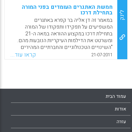
חמשת האתגרים העומדים בפני המורה
בתחילת דרכו
לינק
במאמר זה דן אליה בר קפרא באתגרים
המשפיעים על תפקידו ותפקודו של המורה
בתחילת דרכו במקצוע ההוראה במאה ה-21
ומשרטט את הדילמות העיקריות הנובעות מהם.
"השינויים הטכנולוגיים והחברתיים המהירים
שמתחוללים מאז המאה ה-20 הובילו להחרפת
קראו עוד...
21-07-2011
המתחים והסתירות במערכת החינוך" (מכון ון ליר
בירושלים) ובשל כך בפני המורה כיום עומדים
יותר אתגרים וקשיים מאז הקמת בית הספר
המודרני בסוף המאה ה-19.
Facebook
Email
WhatsApp
X
עמוד הבית
אודות
עזרה