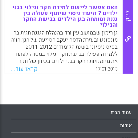
האם אפשר ליישם למידת חקר וגילוי בגני
ילדים ? תיעוד ניסוי שיתוף פעולה בין
לינק
גננת ומומחה בגן הילדים בגישת החקר
והגילוי
גן רימון שבמושב עין ורד בהנהלת הגננת חגית בר
מונסונגו ובעזרת הדסה יעקב הסייעת של הגן, הווה
בסיס ניסיוני בשנת הלימודים 2011-2012
ללמידה פעילה בגישת חקר וגילוי במטרה לפתח
את מיומנויות החקר בגני ילדים בכיוון של חקר
סביבות החיים של התולעים, כדוגמה לסביבת
קראו עוד...
17-01-2013
חיים בת קיימא בטבע תוך בדיקת האפשרויות
והתוצאות של שיתוף פעולה בין בעל המקצוע
בתחום המדעים לבין גננת ( חגית בר מונסונגו,
אלברט שדה) .
Facebook
Email
WhatsApp
X
עמוד הבית
אודות