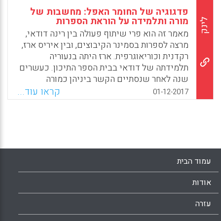
פדגוגיה של החומר האפל: מחשבות של
מורה ותלמידה על הוראת הספרות
לינק
מאמר זה הוא פרי שיתוף פעולה בין רינה דודאי,
מרצה לספרות בסמינר הקיבוצים, ובין איריס ארז,
רקדנית וכוריאוגרפית. ארז היתה בנעוריה
תלמידתה של דודאי בבית הספר התיכון. כעשרים
שנה לאחר שנסתיים הקשר ביניהן כמורה
ותלמידה נפגשו דודאי וארז במטרה להיזכר
קראו עוד...
01-12-2017
באירועים המשמעותיים בלמידת ספרות, אלה
שהותירו בארז התלמידה חותם. זיכרונותיה של
ארז עוררו אצל דודאי תובנות חדשות על תחום
עיסוקה, הן בעבר כמורה לספרות והן בהווה כמורת
מורים לספרות.מהמפגש עלה כי בכוחם של
שיעורי הספרות להפגיש את התלמידים עם
עמוד הבית
החומרים האפלים של החיים: מצבים
בלתי-מודעים או מודעים-למחצה ומצבי קיצון
אודות
מבחינה מוסרית; כתוצאה מכך, מתחדדת רגישותם
של התלמידים לקלוט פרטים קטנים ולהבחין
עזרה
בניואנסים וכן הם חווים קתרזיס – זיכוך או ניקוי