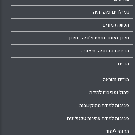
הבדלים בין ההשתלמויות התבטאו בקהלי היעד
שהן כיוונו אליהן, בהיקפי השעות, במטרות
גני ילדים ואקדמיה
ההשתלמות ובמספר המשתלמים. תכניות
הלימודים שהוצעו היו מגוונות ביותר וכללו כמה
הכשרת מורים
יחידות מידע (מירי לוין-רוזליס, אורית לפידות).
חינוך מיוחד ופסיכולוגיה בחינוך
Facebook
Email
WhatsApp
X
מדיניות פדגוגיה ותיאוריה
מורים
מורים והוראה
ניהול וסביבות למידה
סביבות למידה מתוקשבות
סביבות למידה עתירות טכנולוגיה
תחומי לימוד