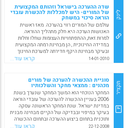
שדה ההערכה בישראל וזהותם המקצועית
של המורים- היש למכללות להכשרת עובדי
לינק
הוראה סיכוי במשחק
עולמם של המורים רווי בהערכה. מאז ראשית
האנושות הערכה היא חלק מתהליך ההוראה.
למרות זאת, ההתפתחויות העצומות שחלו וחלות
במדידה החינוכית , הן מבחינת רמתה המקצועית
ובעיקר מבחינת היקף חדירתה למערכת החינוך
וההשפעה עליה , שינו אך במעט את תהליכי
קראו עוד...
14-01-2010
הערכת התלמידים על ידי המורה בכיתה. יתרה
מזאת, אין למורה יכולת להשפיע על אופי ההערכה
והמדידה הנעשות על ידי גורמי חוץ במערכת, גם
סוגיית ההכשרה להערכה של מורים
לא כאשר הוא ותלמידיו הם מושאי ההערכה.
תקציר
מכהנים : ממצאי מחקר והשלכותיו
ההכשרה להערכה ולמדידה שהמורים זוכים היא
המחקר הנוכחי הוא המשך המחקר שנערך בשנת
לקויה ביותר, הן בהיקפה והן ברמתה. אם ניתן
2006 בעניין ההכשרה להערכה של עובדי הוראה
להסיק על גיבוש זהות מקצועית של מורים על פי
במדינת ישראל. שנת המחקר הראשונה עסקה
ההכשרה שהם מקבלים, הרי הערכה אינה נכללת
בעיקר במיפוי ובבדיקה של הקיים מבחינה מבנית
בזהות זו.הכשרה מקצועית ויצירת זהות מקצועית
ותוכנית בתחום ביצוע ההערכה ובתחום ההכשרה
ניתנות להבנה, במושגי בורדייה (BOURDIEU)
להערכה של סטודנטים להוראה או של מורים
קראו עוד...
22-12-2008