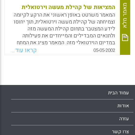
מאמר מלא
המציאות של קהילת מעשה וירטואלית
המאמר משרטט באופן ראשוני את הרקע לקיומה
וצמיחתה של קהילת מעשה וירטואלית, תוך יחוסו
לידע המצטבר בתחום קהילת המעשה מזה
ולתנאים המבדילים והמייחדים את פעילותה
במדיום הוירטואלי מזה. המאמר מציג את המתח
הקיים ביחס לקהילת המעשה הוירטואלית בין
קראו עוד...
05-05-2002
אפשרות לממשות, את ההכרעה הראשונית
והיום-יומית הנדרשת עקב כך, את תנאי חייה
השונים והתמודדותה הייחודית עקב חשיפתה
לספירה הציבורית ואת השוני הקיים בה בייצוגי
הזמן והמרחב. במסגרת ההרצאה ננסה להמשיך
הלאה ולטפל בסוגיות של זהות ותהליכי ייצוג
עמוד הבית
אישיים וקבוצתיים בקהילת מעשה וירטואלית
ובתפקידי המנהיגות והמודרטור בקהילות אלה,
אודות
זאת לצד הצגת סיפורי מקרה, ו- Best Practices
הנחוצים להתנעה והפעלה אפקטיבית שלהן.
עזרה
(אריאל מוסק)
צרו קשר