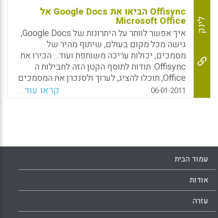
Offisync הביאו את Google Docs אל
Microsoft Office
לינק
איך אפשר לוותר על היתרונות של Google Docs,
גישה מכל מקום בעולם, שיתוף מהיר של
מסמכים, יכולות עריכה משותפת ועוד… הכירו את
Offisync: תודות לתוסף הקטן הזה לחבילות ה
Office, תוכלו להציג, לערוך ולסנכרן את המסמכים
שלכם ב Google Docs בעזרת התוכנות השונות ב
קראו עוד...
06-01-2011
Microsoft Office. בנוסף, נוכל לקבל את
האפשרות לבצע חיפוש במנוע החיפוש של גוגל,
גם של אתרים וגם של תמונות, ישירות מתוך
הממשק של תוכנת ה Office – ואפילו להוסיף את
הטקסט או התמונה שמצאנו ישירות לתוך המסמך
שאנחנו עורכים, בלי לפתוח את הדפדפן בכלל
עמוד הבית
(אוהד צבעוני).
אודות
Facebook
Email
WhatsApp
X
עזרה